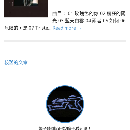
曲目： 01 玫瑰色的你 02 瘋狂的陽
光 03 藍天白雲 04 兩者 05 如何 06
危險的，是 07 Triste…
Read more →
文
較舊的文章
章
導
覽
聾子聽到啞巴說瞎子看到鬼！