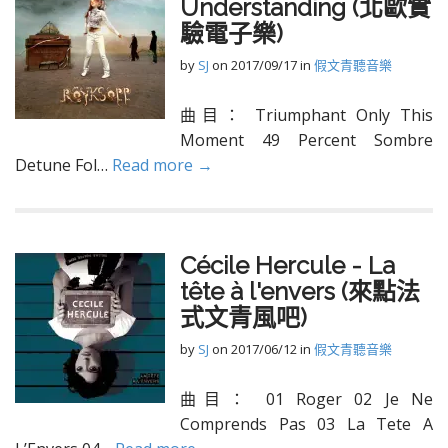
Understanding (北歐實
驗電子樂)
by
SJ
on
2017/09/17
in
假文青聽音樂
曲目： Triumphant Only This
Moment 49 Percent Sombre
Detune Fol…
Read more →
Cécile Hercule - La
tête à l'envers (來點法
式文青風吧)
by
SJ
on
2017/06/12
in
假文青聽音樂
曲目： 01 Roger 02 Je Ne
Comprends Pas 03 La Tete A