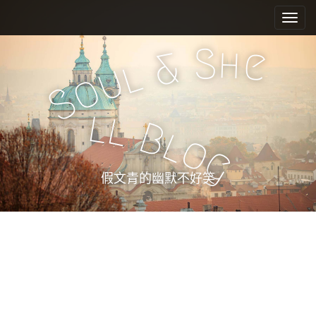
M
S
k
a
i
i
S
h
e
&
p
n
l
u
t
o
m
o
S
e
c
l
l
n
o
B
l
n
u
o
g
t
e
假文青的幽默不好笑
n
t