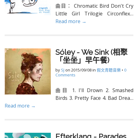
曲目： Chromatic Bird Don't Cry
Little Girl Trilogie Circonflex…
Read more →
Sóley - We Sink (相聚
「坐坐」早午餐)
by
SJ
on
2015/09/08
in
假文青聽音樂
•
0
Comments
曲目 1. I'll Drown 2. Smashed
Birds 3. Pretty Face 4. Bad Drea…
Read more →
Efterklang - Parades