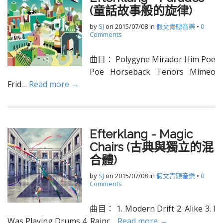
(童話故事般的旋律)
by
SJ
on
2015/07/08
in
假文青聽音樂
•
0
Comments
曲目： Polygyne Mirador Him Poe
Poe Horseback Tenors Mimeo
Frid…
Read more →
Efterklang - Magic
Chairs (古典與獨立的混
合體)
by
SJ
on
2015/07/08
in
假文青聽音樂
•
0
Comments
曲目： 1. Modern Drift 2. Alike 3. I
Was Playing Drums 4. Rainc…
Read more →