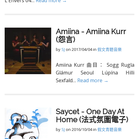
L’Envers 04…
Read more →
Amiina - Amiina Kurr
(怨言)
by
SJ
on
2017/04/04
in
假文青聽音樂
Amiina Kurr 曲目： Sogg Rugla
Glámur Seoul Lúpína Hilli
Sexfald…
Read more →
Saycet - One Day At
Home (法式氛圍電子)
by
SJ
on
2016/10/04
in
假文青聽音樂