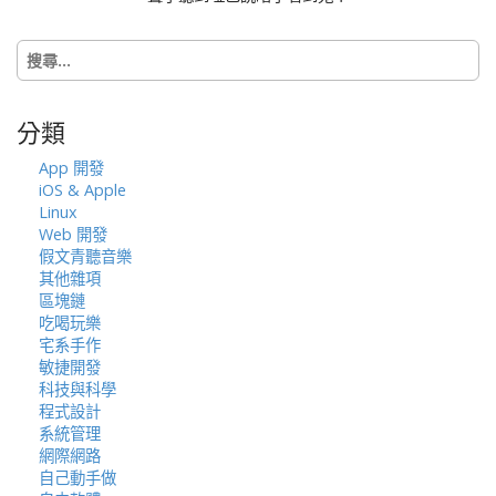
搜
尋
關
鍵
分類
字:
App 開發
iOS & Apple
Linux
Web 開發
假文青聽音樂
其他雜項
區塊鏈
吃喝玩樂
宅系手作
敏捷開發
科技與科學
程式設計
系統管理
網際網路
自己動手做