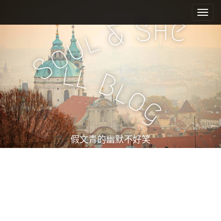
M
S
k
a
h
S
e
&
i
i
l
u
p
n
o
t
m
S
o
l
l
e
c
B
l
n
o
o
n
u
g
t
e
n
t
假文青的幽默不好笑