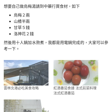
想要自己做烏梅湯請到中藥行買食材，如下
烏梅２兩
山楂半兩
甘草５錢
洛神花２錢
然後用十人鍋加水熬煮，我都是用電鍋完成的，大家可以參
考一下。
雲林北港必吃美食攻略
紅酒番茄食譜 法式前菜料理
法式紅酒番茄