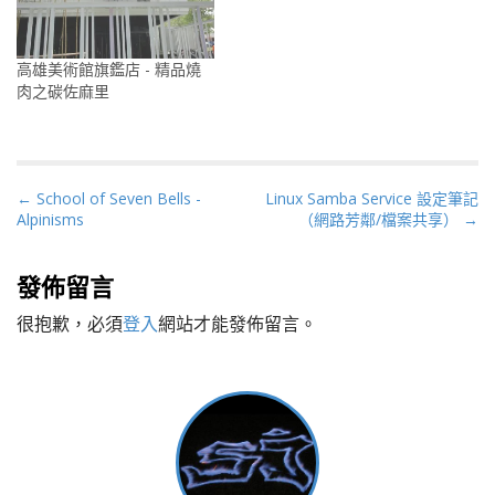
高雄美術館旗鑑店 - 精品燒
肉之碳佐麻里
P
← School of Seven Bells -
Linux Samba Service 設定筆記
Alpinisms
（網路芳鄰/檔案共享） →
o
s
t
發佈留言
n
很抱歉，必須
登入
網站才能發佈留言。
a
v
i
g
a
t
i