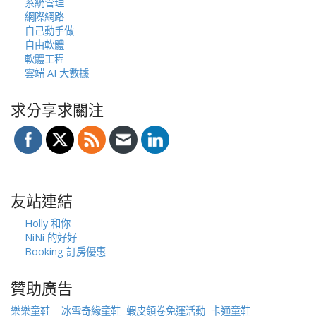
系統管理
網際網路
自己動手做
自由軟體
軟體工程
雲端 AI 大數據
求分享求關注
友站連結
Holly 和你
NiNi 的好好
Booking 訂房優惠
贊助廣告
樂樂童鞋
冰雪奇緣童鞋
蝦皮領卷免運活動
卡通童鞋