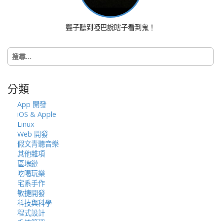
o
n
聾子聽到啞巴說瞎子看到鬼！
搜
尋
關
鍵
分類
字:
App 開發
iOS & Apple
Linux
Web 開發
假文青聽音樂
其他雜項
區塊鏈
吃喝玩樂
宅系手作
敏捷開發
科技與科學
程式設計