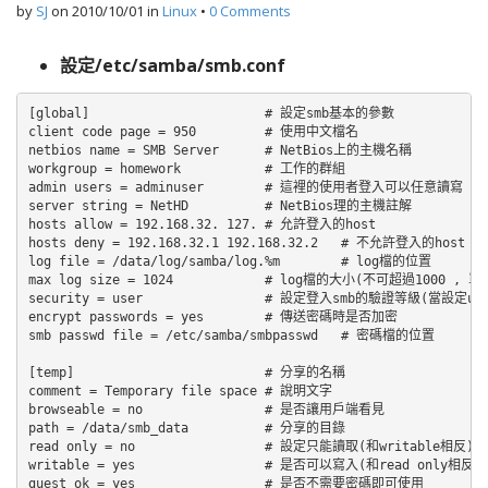
by
SJ
on
2010/10/01
in
Linux
•
0 Comments
設定/etc/samba/smb.conf
[global]                       # 設定smb基本的參數

client code page = 950         # 使用中文檔名

netbios name = SMB Server      # NetBios上的主機名稱

workgroup = homework           # 工作的群組

admin users = adminuser        # 這裡的使用者登入可以任意讀寫

server string = NetHD          # NetBios理的主機註解

hosts allow = 192.168.32. 127. # 允許登入的host

hosts deny = 192.168.32.1 192.168.32.2   # 不允許登入的host

log file = /data/log/samba/log.%m        # log檔的位置

max log size = 1024            # log檔的大小(不可超過1000 , 單位
security = user                # 設定登入smb的驗證等級(當設
encrypt passwords = yes        # 傳送密碼時是否加密

smb passwd file = /etc/samba/smbpasswd   # 密碼檔的位置

[temp]                         # 分享的名稱

comment = Temporary file space # 說明文字

browseable = no                # 是否讓用戶端看見

path = /data/smb_data          # 分享的目錄

read only = no                 # 設定只能讀取(和writable相反)

writable = yes                 # 是否可以寫入(和read only相反)

guest ok = yes                 # 是否不需要密碼即可使用
