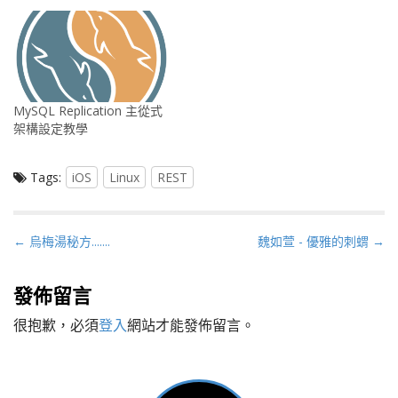
MySQL Replication 主從式
架構設定教學
Tags:
iOS
Linux
REST
P
← 烏梅湯秘方.......
魏如萱 - 優雅的刺蝟 →
o
s
發佈留言
t
很抱歉，必須
登入
網站才能發佈留言。
n
a
v
i