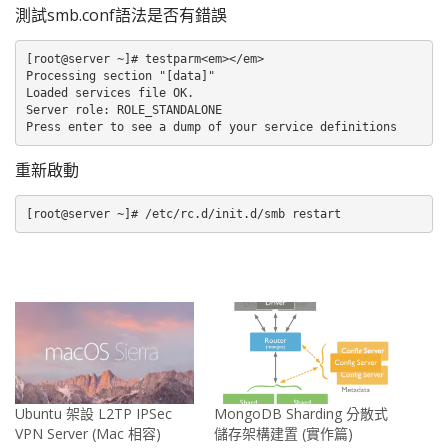
測試smb.conf語法是否有錯誤
[root@server ~]# testparm<em></em>

Processing section "[data]"

Loaded services file OK.

Server role: ROLE_STANDALONE

Press enter to see a dump of your service definitions
重新啟動
[root@server ~]# /etc/rc.d/init.d/smb restart
Ubuntu 架設 L2TP IPSec
MongoDB Sharding 分散式
VPN Server (Mac 相容)
儲存架構建置 (實作篇)