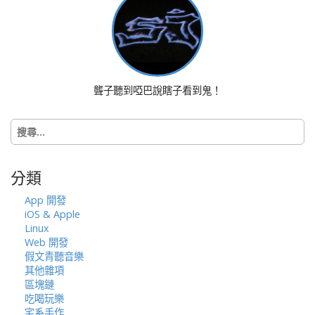
g
a
t
i
o
聾子聽到啞巴說瞎子看到鬼！
n
搜
尋
關
鍵
分類
字:
App 開發
iOS & Apple
Linux
Web 開發
假文青聽音樂
其他雜項
區塊鏈
吃喝玩樂
宅系手作