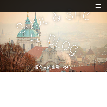
M
S
k
a
S
h
e
&
i
l
i
u
o
p
n
S
t
m
o
l
l
e
c
B
l
o
n
o
g
n
u
t
e
n
t
假文青的幽默不好笑