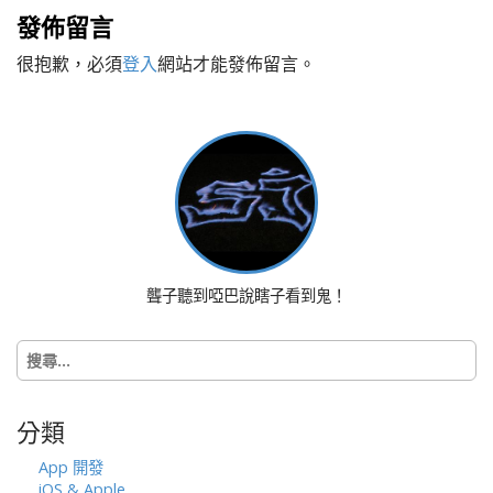
t
發佈留言
n
很抱歉，必須
登入
網站才能發佈留言。
a
v
i
g
a
t
i
o
n
聾子聽到啞巴說瞎子看到鬼！
搜
尋
關
鍵
分類
字:
App 開發
iOS & Apple