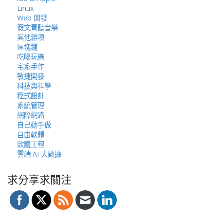
Linux
Web 開發
假文青聽音樂
其他雜項
區塊鏈
吃喝玩樂
宅系手作
敏捷開發
科技與科學
程式設計
系統管理
網際網路
自己動手做
自由軟體
軟體工程
雲端 AI 大數據
求分享求關注