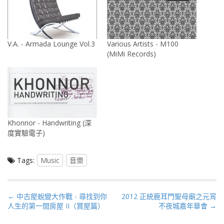
V.A. - Armada Lounge Vol.3
Various Artists - M100
(MiMi Records)
Khonnor - Handwriting (深
度實驗電子)
Tags:
Music
音樂
P
← 中古屋蛻變大作戰 - 尋找到你
2012 正統鹿耳門聖母廟之元宵
人生的第一間房屋 II（賞屋篇）
不夜城嘉年華會 →
o
s