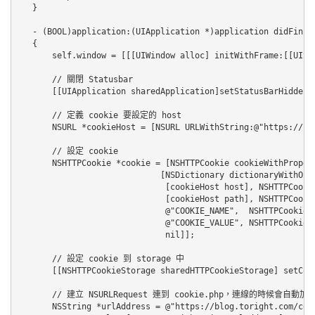
}

- (BOOL)application:(UIApplication *)application didFinis
{

    self.window = [[[UIWindow alloc] initWithFrame:[[UIScr
    // 關閉 Statusbar

    [[UIApplication sharedApplication]setStatusBarHidden:
    // 定義 cookie 要設定的 host

    NSURL *cookieHost = [NSURL URLWithString:@"https://blo
    // 設定 cookie

    NSHTTPCookie *cookie = [NSHTTPCookie cookieWithPropert
                          [NSDictionary dictionaryWithObje
                           [cookieHost host], NSHTTPCookie
                           [cookieHost path], NSHTTPCookie
                           @"COOKIE_NAME",  NSHTTPCookieNa
                           @"COOKIE_VALUE", NSHTTPCookieVa
                           nil]];

    // 設定 cookie 到 storage 中

    [[NSHTTPCookieStorage sharedHTTPCookieStorage] setCook
    // 建立 NSURLRequest 連到 cookie.php，連線的時候會自動加入
    NSString *urlAddress = @"https://blog.toright.com/cook