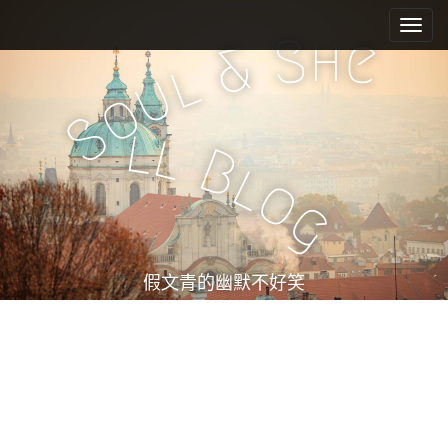
M
S
k
a
h
S
e
&
i
i
l
u
p
n
o
t
m
S
o
l
l
e
c
B
l
n
o
o
n
u
g
t
e
n
t
假文青的幽默不好笑