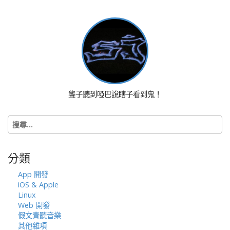
i
o
n
聾子聽到啞巴說瞎子看到鬼！
搜
尋
關
鍵
分類
字:
App 開發
iOS & Apple
Linux
Web 開發
假文青聽音樂
其他雜項