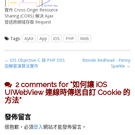
實作 Cross-Origin Resource
Sharing (CORS) 解決 Ajax
發送跨網域存取 Request
Tags:
AJAX
App
iOS
PHP
Web
P
← iOS Objective-C 與 PHP DES
Blonde Redhead - Penny
加解密演算法實作
Sparkle →
o
s
t
2 comments for “
如何讓 iOS
n
UIWebView 連線時傳送自訂 Cookie 的
a
方法
”
v
i
發佈留言
g
a
很抱歉，必須
登入
網站才能發佈留言。
t