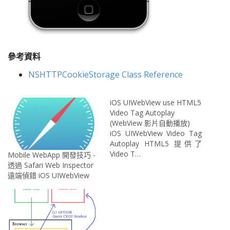
參考資料
NSHTTPCookieStorage Class Reference
iOS UIWebView use HTML5
Video Tag Autoplay
(WebView 影片自動播放)
iOS UIWebView Video Tag
Autoplay HTML5 提供了
Video T…
Mobile WebApp 開發技巧 -
透過 Safari Web Inspector
遠端偵錯 iOS UIWebView