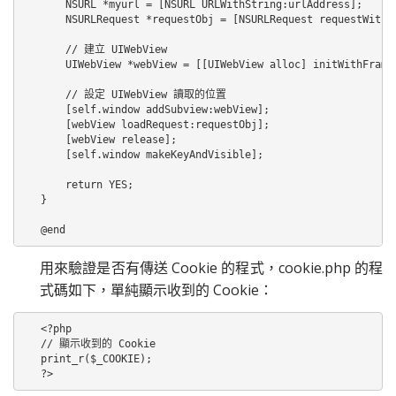
    NSURL *myurl = [NSURL URLWithString:urlAddress];  

    NSURLRequest *requestObj = [NSURLRequest requestWithUR
    // 建立 UIWebView

    UIWebView *webView = [[UIWebView alloc] initWithFrame:
    // 設定 UIWebView 讀取的位置

    [self.window addSubview:webView];

    [webView loadRequest:requestObj];

    [webView release];

    [self.window makeKeyAndVisible];

    return YES;

}

@end
用來驗證是否有傳送 Cookie 的程式，cookie.php 的程
式碼如下，單純顯示收到的 Cookie：
<?php

// 顯示收到的 Cookie

print_r($_COOKIE);

?>