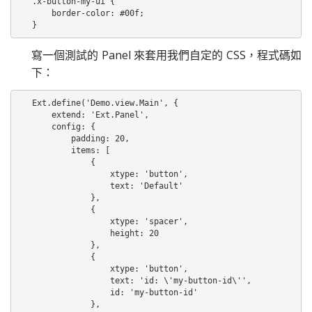
.x-button-my-ui {

    border-color: #00f;

}
寫一個測試的 Panel 來套用我們自定的 CSS，程式碼如
下：
Ext.define('Demo.view.Main', {

    extend: 'Ext.Panel',

    config: {

        padding: 20,

        items: [

            {

                xtype: 'button',

                text: 'Default'

            },

            {

                xtype: 'spacer',

                height: 20

            },

            {

                xtype: 'button',

                text: 'id: \'my-button-id\'',

                id: 'my-button-id'

            },
