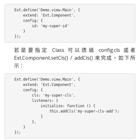
Ext.define('Demo.view.Main', {

    extend: 'Ext.Component',

    config: {

        id: 'my-super-id'

    }

});
若是要指定 Class 可以透過 config.cls 或者
Ext.Component.setCls() / addCls() 來完成，如下所
示：
Ext.define('Demo.view.Main', {

    extend: 'Ext.Component',

    config: {

        cls: 'my-super-cls',

        listeners: {

            initialize: function () {

                this.addCls('my-super-cls-add');

            }

        },

    }

});