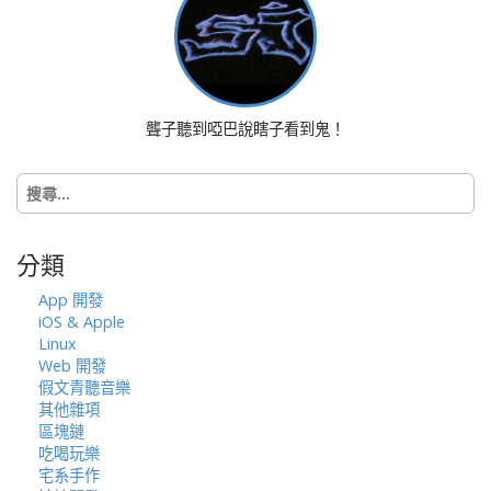
a
t
i
o
n
聾子聽到啞巴說瞎子看到鬼！
搜
尋
關
鍵
分類
字:
App 開發
iOS & Apple
Linux
Web 開發
假文青聽音樂
其他雜項
區塊鏈
吃喝玩樂
宅系手作