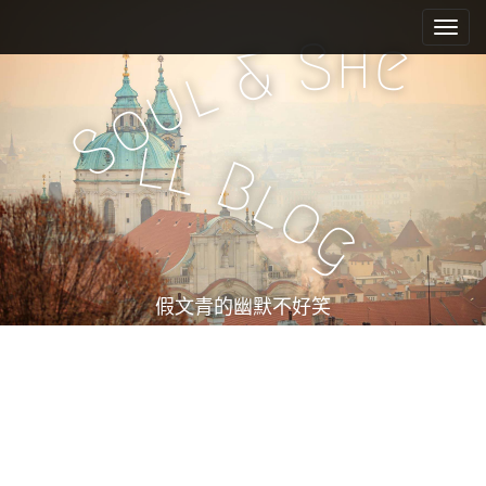
M
S
k
a
h
S
e
&
i
i
l
u
p
n
o
t
m
S
o
l
l
e
c
B
l
n
o
o
n
u
g
t
e
n
t
假文青的幽默不好笑