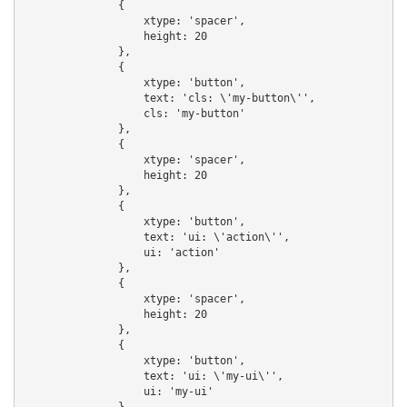
            {

                xtype: 'spacer',

                height: 20

            },

            {

                xtype: 'button',

                text: 'cls: \'my-button\'',

                cls: 'my-button'

            },

            {

                xtype: 'spacer',

                height: 20

            },

            {

                xtype: 'button',

                text: 'ui: \'action\'',

                ui: 'action'

            },

            {

                xtype: 'spacer',

                height: 20

            },

            {

                xtype: 'button',

                text: 'ui: \'my-ui\'',

                ui: 'my-ui'

            }
