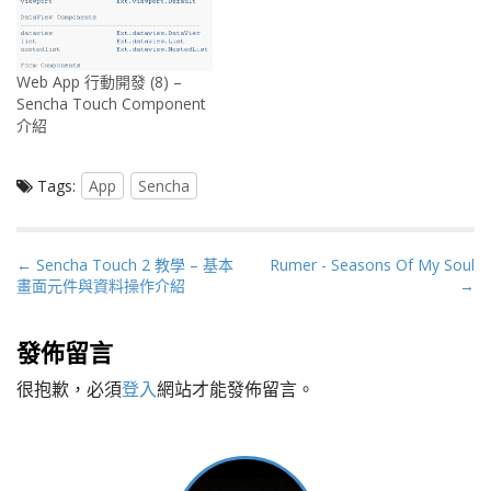
Web App 行動開發 (8) –
Sencha Touch Component
介紹
Tags:
App
Sencha
P
← Sencha Touch 2 教學 – 基本
Rumer - Seasons Of My Soul
畫面元件與資料操作介紹
→
o
s
t
發佈留言
n
很抱歉，必須
登入
網站才能發佈留言。
a
v
i
g