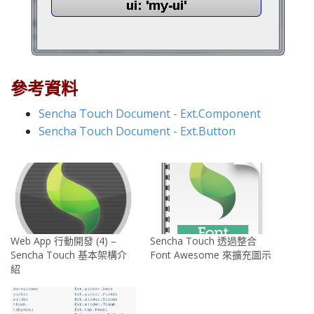
參考資料
Sencha Touch Document - Ext.Component
Sencha Touch Document - Ext.Button
Web App 行動開發 (4) –
Sencha Touch 透過整合
Sencha Touch 基本架構介
Font Awesome 來擴充圖示
紹