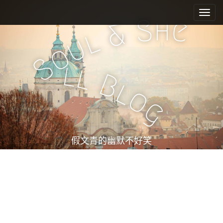
M
S
k
a
h
S
e
&
i
i
l
u
p
n
o
t
m
S
o
l
l
e
c
B
l
n
o
o
n
u
g
t
e
n
t
假文青的幽默不好笑