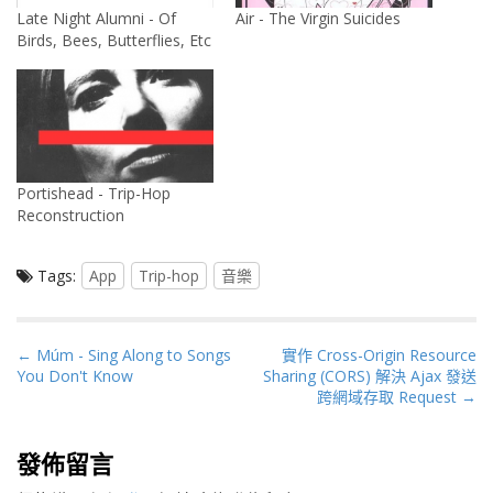
Late Night Alumni - Of
Air - The Virgin Suicides
Birds, Bees, Butterflies, Etc
Portishead - Trip-Hop
Reconstruction
Tags:
App
Trip-hop
音樂
P
← Múm - Sing Along to Songs
實作 Cross-Origin Resource
You Don't Know
Sharing (CORS) 解決 Ajax 發送
o
跨網域存取 Request →
s
t
n
發佈留言
a