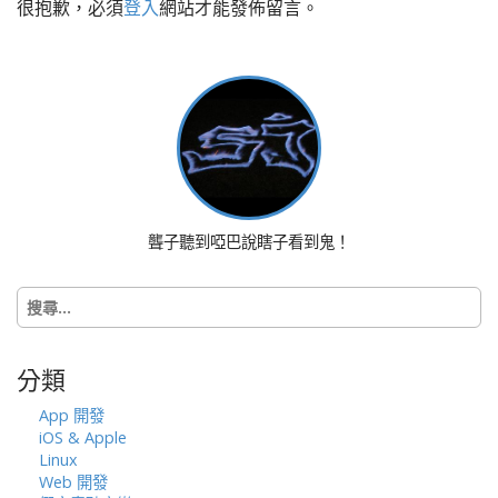
很抱歉，必須
登入
網站才能發佈留言。
v
i
g
a
t
i
o
n
聾子聽到啞巴說瞎子看到鬼！
搜
尋
關
鍵
分類
字:
App 開發
iOS & Apple
Linux
Web 開發