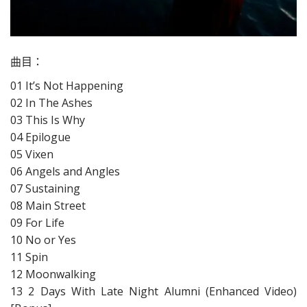
曲目：
01 It’s Not Happening
02 In The Ashes
03 This Is Why
04 Epilogue
05 Vixen
06 Angels and Angles
07 Sustaining
08 Main Street
09 For Life
10 No or Yes
11 Spin
12 Moonwalking
13 2 Days With Late Night Alumni (Enhanced Video)