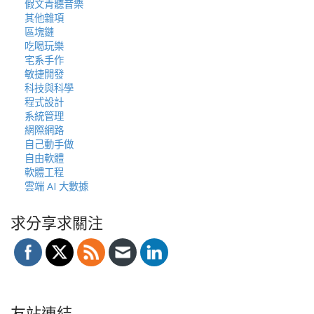
假文青聽音樂
其他雜項
區塊鏈
吃喝玩樂
宅系手作
敏捷開發
科技與科學
程式設計
系統管理
網際網路
自己動手做
自由軟體
軟體工程
雲端 AI 大數據
求分享求關注
友站連結