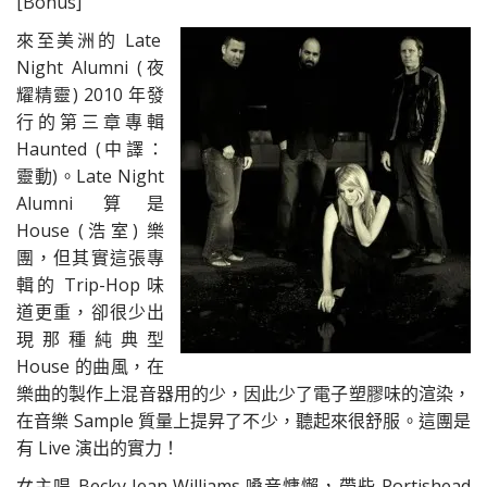
[Bonus]
來至美洲的 Late
Night Alumni (夜
耀精靈) 2010 年發
行的第三章專輯
Haunted (中譯：
靈動)。Late Night
Alumni 算是
House (浩室) 樂
團，但其實這張專
輯的 Trip-Hop 味
道更重，卻很少出
現那種純典型
House 的曲風，在
樂曲的製作上混音器用的少，因此少了電子塑膠味的渲染，
在音樂 Sample 質量上提昇了不少，聽起來很舒服。這團是
有 Live 演出的實力！
女主唱 Becky Jean Williams 嗓音慵懶，帶些 Portishead