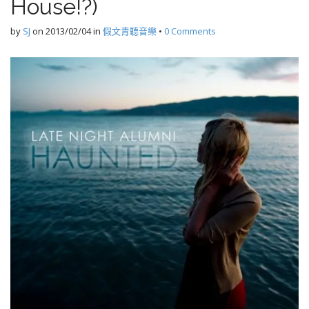
House!?)
by
SJ
on
2013/02/04
in
假文青聽音樂
•
0 Comments