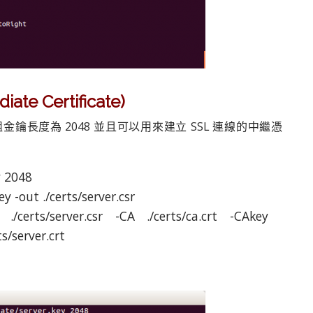
e Certificate)
長度為 2048 並且可以用來建立 SSL 連線的中繼憑
y 2048
y -out ./certs/server.csr
certs/server.csr -CA ./certs/ca.crt -CAkey
ts/server.crt