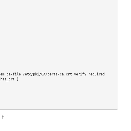
em ca-file /etc/pki/CA/certs/ca.crt verify required

has_crt }

令如下：