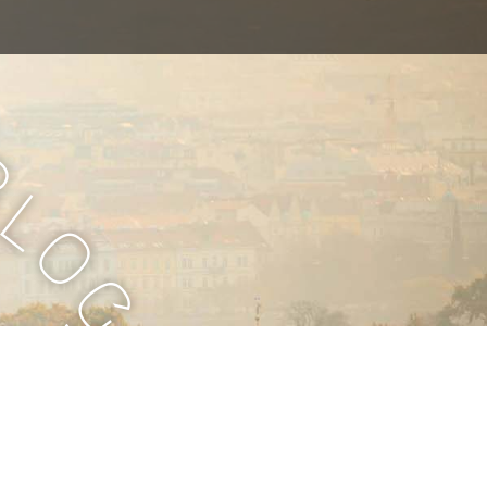
B
l
o
g