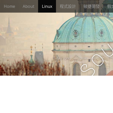
M
S
Home
About
Linux
程式設計
敏捷開發
假
k
a
i
i
p
n
t
m
o
e
c
n
o
n
u
o
t
e
S
n
t