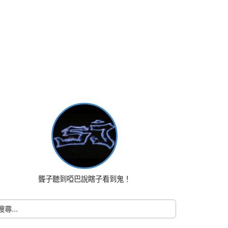
聾子聽到啞巴說瞎子看到鬼！