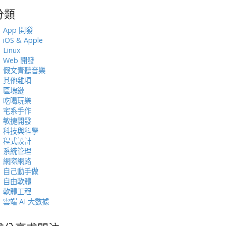
分類
:
App 開發
iOS & Apple
Linux
Web 開發
假文青聽音樂
其他雜項
區塊鏈
吃喝玩樂
宅系手作
敏捷開發
科技與科學
程式設計
系統管理
網際網路
自己動手做
自由軟體
軟體工程
雲端 AI 大數據