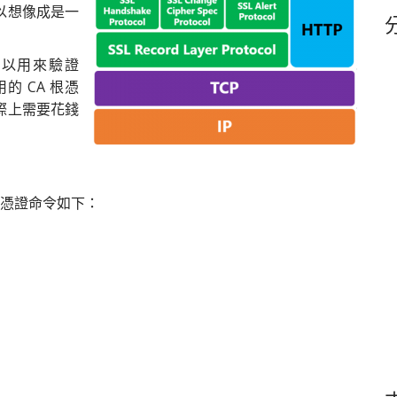
以想像成是一
鍵
字
可以用來驗證
的 CA 根憑
際上需要花錢
A 根憑證命令如下：