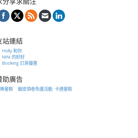
求分享求關注
友站連結
Holly 和你
NiNi 的好好
Booking 訂房優惠
贊助廣告
樂童鞋
蝦皮領卷免運活動
卡通童鞋