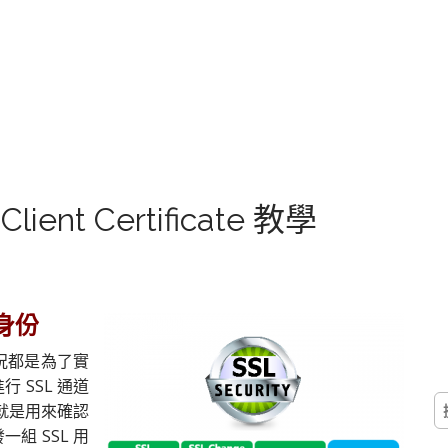
lient Certificate 教學
驗證身份
情況都是為了實
 SSL 通道
搜
，就是用來確認
尋
組 SSL 用
關