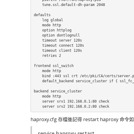
    tune.ssl.default-dh-param 2048

defaults

    log global

    mode http

    option httplog

    option dontlognull

    timeout server 120s

    timeout connect 120s

    timeout client 120s

    retries 2

frontend ssl_switch

    mode http

    bind :443 ssl crt /etc/pki/CA/certs/server.p
    default_backend service_cluster if { ssl_fc_
backend service_cluster

    mode http

    server srv1 192.168.0.1:80 check

    server srv2 192.168.0.2:80 check
haproxy.cfg 存檔後記得 restart haproxy 命
service haproxy restart