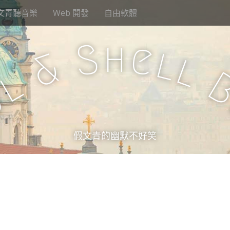
文青聽音樂
Web 開發
自由軟體
h
S
e
l
&
l
l
u
假文青的幽默不好笑