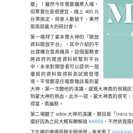
靈」！雖然今年需要購票入場，
但票實在是很便宜，線上 400 元
台票搞定，與會人數破千，果然
是南部最大的研討會。
第一場拜了翟本喬大神的「開放
資料開放平台」，其中介紹的平
台建構在雲高機房，這個服務會
將政府的開放資料統整到平台
中，未來對開發者可以提供一個
優質的資料取得與測試開發環
境。平常都是在報章雜誌看到翟
大神，第一次聽他的演講，感覺大神真的很親民
到翟大神的熱血。此外一提，翟大神真的很宅，
得當，真幽默。
第二場聽了 xdite 大神的演講，題目是「Intro to G
還好因為之前大概有瞭解過
AARRR
，不然依我廢
下午場的連播我聊天聊過頭，後來看了
Hackpad