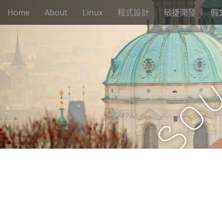
M
S
Home
About
Linux
程式設計
敏捷開發
假
k
a
i
i
p
n
t
m
o
e
c
n
o
n
u
o
t
e
S
n
t