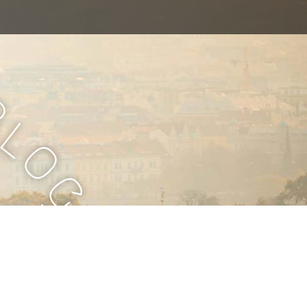
B
l
o
g