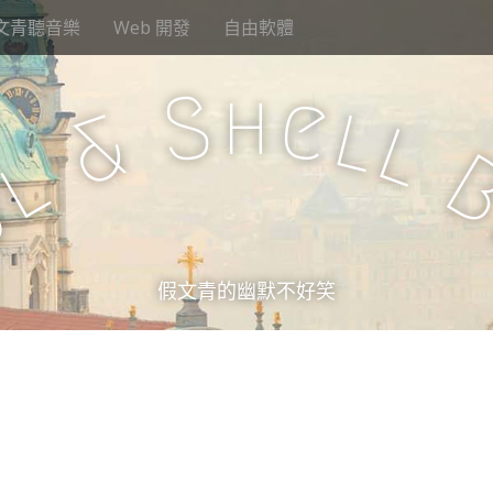
文青聽音樂
Web 開發
自由軟體
h
S
e
l
&
l
l
u
假文青的幽默不好笑