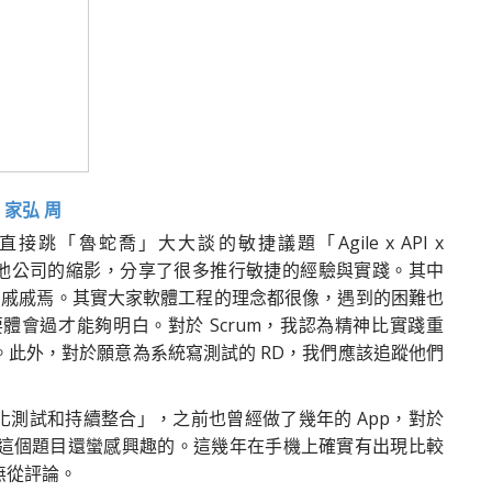
m
家弘 周
「魯蛇喬」大大談的敏捷議題「Agile x API x
實也像是其他公司的縮影，分享了很多推行敏捷的經驗與實踐。其中
深感心有戚戚焉。其實大家軟體工程的理念都很像，遇到的困難也
會過才能夠明白。對於 Scrum，我認為精神比實踐重
此外，對於願意為系統寫測試的 RD，我們應該追蹤他們
自動化測試和持續整合」，之前也曾經做了幾年的 App，對於
這個題目還蠻感興趣的。這幾年在手機上確實有出現比較
無從評論。