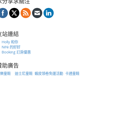
求分享求關注
友站連結
Holly 和你
NiNi 的好好
Booking 訂房優惠
贊助廣告
樂童鞋
迪士尼童鞋
蝦皮領卷免運活動
卡通童鞋