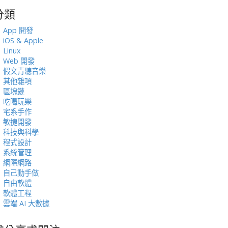
分類
:
App 開發
iOS & Apple
Linux
Web 開發
假文青聽音樂
其他雜項
區塊鏈
吃喝玩樂
宅系手作
敏捷開發
科技與科學
程式設計
系統管理
網際網路
自己動手做
自由軟體
軟體工程
雲端 AI 大數據