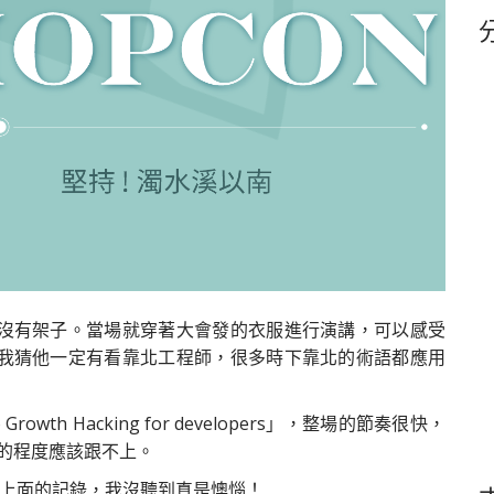
鍵
字
沒有架子。當場就穿著大會發的衣服進行演講，可以感受
我猜他一定有看靠北工程師，很多時下靠北的術語都應用
rowth Hacking for developers」，整場的節奏很快，
的程度應該跟不上。
上面的記錄，我沒聽到真是懊惱！