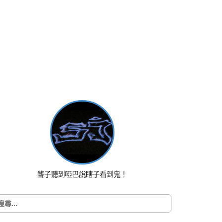
聾子聽到啞巴說瞎子看到鬼！