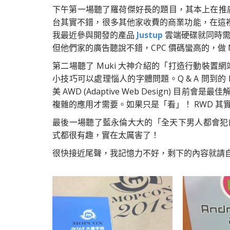
下午第一場聽了羅荷傑好長的題目，其本上在推廣與介紹
台其實不錯，很多其他家收費的商業功能，在這裡
我最近參與開發的產品
Justup
雲端硬碟就同時需要
但他們家的廣告聽說不錯，CPC 價碼蠻高的，做 N
第二場聽了 Muki 大神介紹的「打造行動裝置
小技巧可以處理惱人的字體問題。Q & A 問到的
美 AWD (Adaptive Web Design)
複雜的應用才需要。如果只是「看」！ RWD 其
最後一場聽了藍永倫大大的「全天下男人都會犯
式都很有趣，實在太厲害了！
很快接近尾聲，我記憶力不好，剩下的內容就請