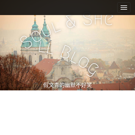
M
S
k
a
h
S
e
&
i
i
l
u
p
n
o
t
m
S
o
l
l
e
c
B
l
n
o
o
n
u
g
t
e
n
t
假文青的幽默不好笑