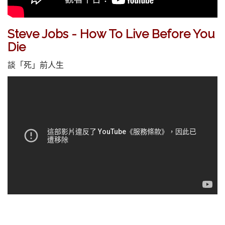
Steve Jobs - How To Live Before You
Die
談「死」前人生