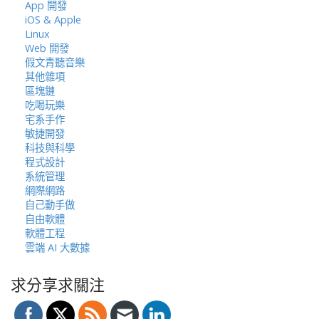
App 開發
iOS & Apple
Linux
Web 開發
假文青聽音樂
其他雜項
區塊鏈
吃喝玩樂
宅系手作
敏捷開發
科技與科學
程式設計
系統管理
網際網路
自己動手做
自由軟體
軟體工程
雲端 AI 大數據
求分享求關注