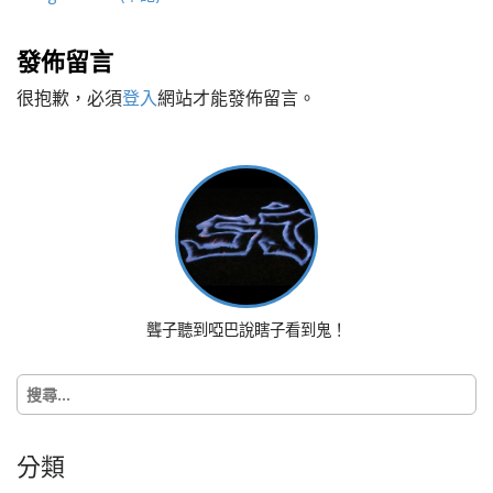
o
s
t
發佈留言
n
很抱歉，必須
登入
網站才能發佈留言。
a
v
i
g
a
t
i
o
n
聾子聽到啞巴說瞎子看到鬼！
搜
尋
關
鍵
分類
字: