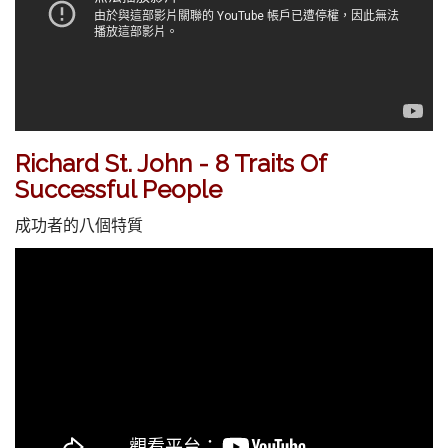
Richard St. John - 8 Traits Of
Successful People
成功者的八個特質