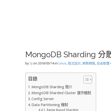
MongoDB Shardin
by
SJ
on
2016/03/14
in
Linux
,
程式設計
,
網際網路
,
自由軟體
目錄
MongoDB Sharding 簡介
MongoDB Sharded Cluster 運作機制
Config Server
Data Partitioning 機制
Range Based Sharding