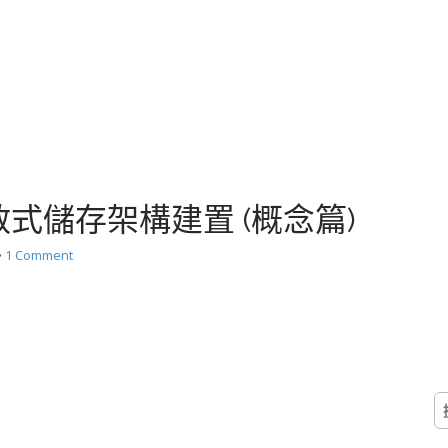
g 分散式儲存架構建置 (概念篇)
•
1 Comment
搜
尋
關