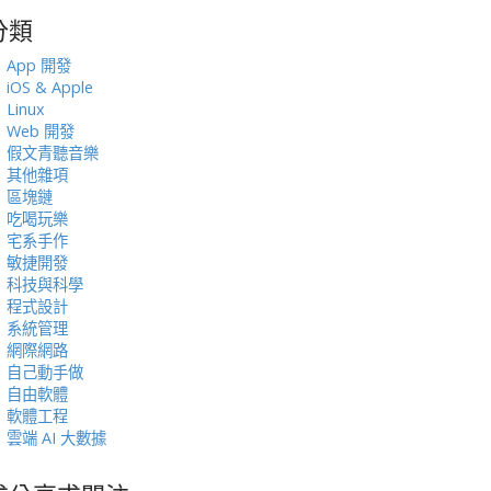
分類
:
App 開發
iOS & Apple
Linux
Web 開發
假文青聽音樂
其他雜項
區塊鏈
吃喝玩樂
宅系手作
敏捷開發
科技與科學
程式設計
系統管理
網際網路
自己動手做
自由軟體
軟體工程
雲端 AI 大數據