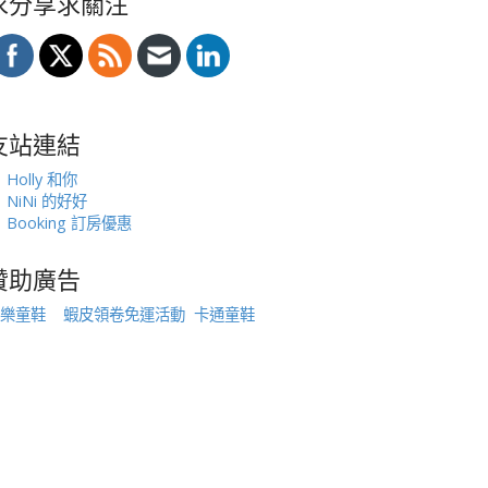
求分享求關注
友站連結
Holly 和你
NiNi 的好好
Booking 訂房優惠
贊助廣告
樂童鞋
蝦皮領卷免運活動
卡通童鞋