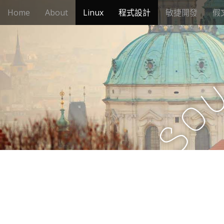
M
S
Home
About
Linux
程式設計
敏捷開發
假
k
a
i
i
p
n
t
m
o
e
c
n
o
n
u
o
t
e
S
n
t