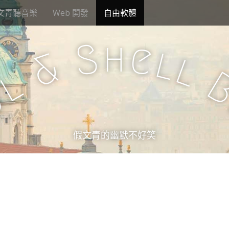
文青聽音樂
Web 開發
自由軟體
h
S
e
l
&
l
l
u
假文青的幽默不好笑