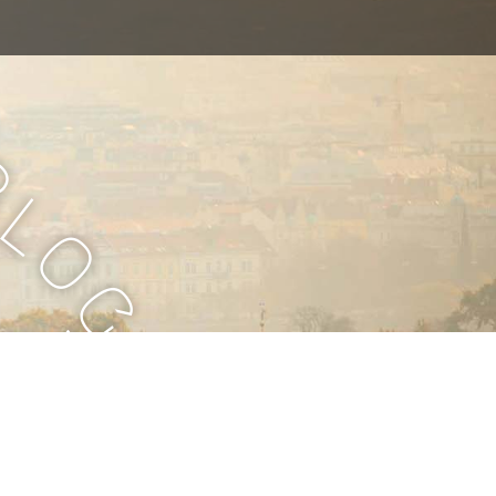
B
l
o
g