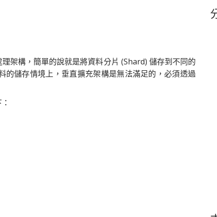
鍵
字
分散處理架構，簡單的說就是將資料分片 (Shard) 儲存到不同的
料的儲存情境上，垂直擴充架構是無法滿足的，必須透過
下：