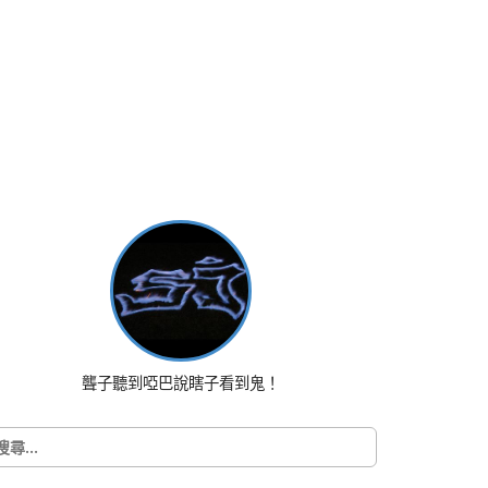
聾子聽到啞巴說瞎子看到鬼！