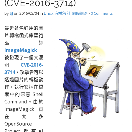
(CVE-2016-3714)
by
SJ
on
2016/05/04
in
Linux
,
程式設計
,
網際網路
•
0 Comments
最近著名好用的圖
片轉檔函式庫藍袍
巫師
ImageMagick
，
被發現了一個大漏
洞
CVE-2016-
3714
，攻擊者可以
透過圖片的轉檔動
作，執行安插在檔
案中的惡意 Shell
Command。由於
ImageMagick 實
在太多
OpenSource
Project 都有引