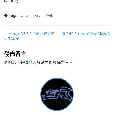
多工神器
Tags:
Linux
Rap
Web
P
← MongoDB 3.0 開啟連線認證
用 PHP Screw 保護你的程式碼
功能(筆記)
→
o
s
t
發佈留言
n
很抱歉，必須
登入
網站才能發佈留言。
a
v
i
g
a
t
i
o
n