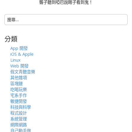
聾子聽到啞巴說瞎子看到鬼！
搜
尋
關
鍵
分類
字:
App 開發
iOS & Apple
Linux
Web 開發
假文青聽音樂
其他雜項
區塊鏈
吃喝玩樂
宅系手作
敏捷開發
科技與科學
程式設計
系統管理
網際網路
自己動手做