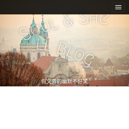
M
S
k
a
S
h
e
&
i
l
i
u
o
p
n
S
t
m
o
l
l
e
c
B
l
o
n
o
g
n
u
t
e
n
t
假文青的幽默不好笑