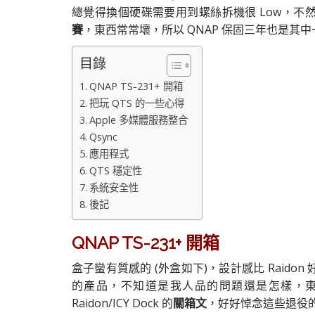
總覺得換個硬碟需要用到螺絲拆機很 Low，不然以
賽
，東西常常壞，所以 QNAP 保固三年也是其
目錄
QNAP TS-231+ 開箱
把玩 QTS 的一些心得
Apple 多媒體服務整合
Qsync
應用程式
QTS 穩定性
系統安全性
後記
QNAP TS-231+ 開箱
盒子蠻有質感的 (外盒如下)，設計感比 Raidon 好一
的產品，不知道是我人品的問題還是怎樣，
Raidon/ICY Dock 的
關箱文
，好好悼念這些退役