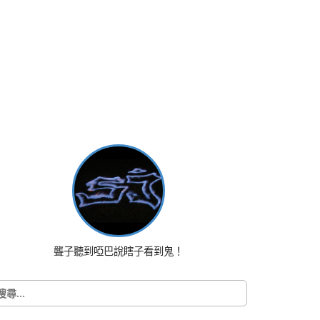
聾子聽到啞巴說瞎子看到鬼！