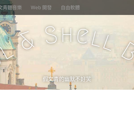
文青聽音樂
Web 開發
自由軟體
h
S
e
l
&
l
l
u
假文青的幽默不好笑