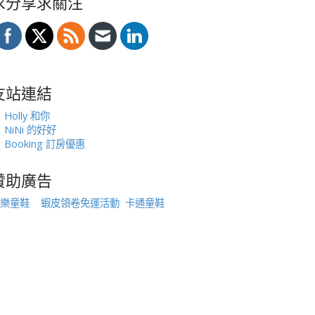
求分享求關注
友站連結
Holly 和你
NiNi 的好好
Booking 訂房優惠
贊助廣告
樂童鞋
蝦皮領卷免運活動
卡通童鞋