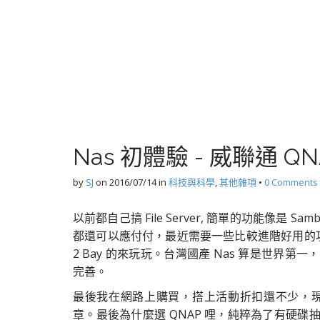
Nas 初體驗 - 威聯通 QNA
by
SJ
on
2016/07/14
in
科技與科學
,
其他雜項
•
0 Comments
以前都自己搞 File Server, 簡單的功能像是 Samba 
都還可以應付付，最近需要一些比較進階好用的功
2 Bay 的來玩玩。台灣國產 Nas 算是世界第一，
完善。
最後我在網路上購買，搭上活動折扣還不少，
章。最後為什麼選 QNAP 哩，純粹為了有硬碟抽