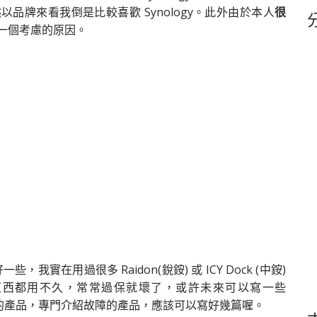
鍵
品牌來看我倒是比較喜歡 Synology。此外由於本人
很
字
中一個考慮的原因。
些，我實在用過很多 Raidon(銳銨) 或 ICY Dock (中銨)
東西都用不久，常常過保就壞了，或許未來可以寫一些
的產品，專門介紹故障的產品，應該可以寫好幾篇喔。