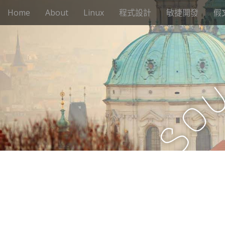
M
S
Home
About
Linux
程式設計
敏捷開發
假
k
a
i
i
p
n
t
m
o
e
c
n
o
n
u
o
t
e
S
n
t