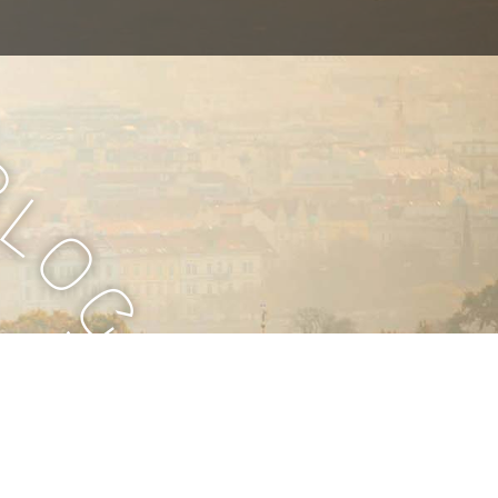
B
l
o
g