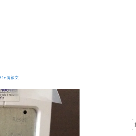
231+ 開箱文
搜
尋
關