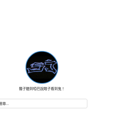
聾子聽到啞巴說瞎子看到鬼！