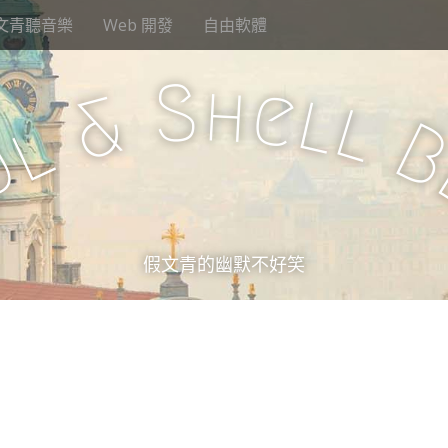
文青聽音樂
Web 開發
自由軟體
S
h
e
l
&
l
l
u
假文青的幽默不好笑