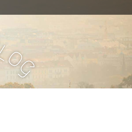
B
l
o
g