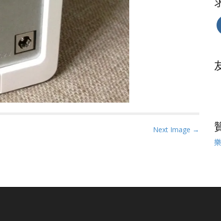
Next Image →
樂