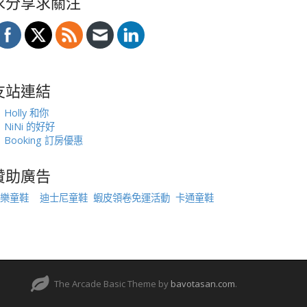
求分享求關注
友站連結
Holly 和你
NiNi 的好好
Booking 訂房優惠
贊助廣告
樂童鞋
迪士尼童鞋
蝦皮領卷免運活動
卡通童鞋
The Arcade Basic Theme by
bavotasan.com
.