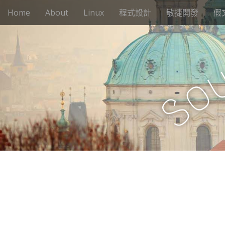
M
S
Home
About
Linux
程式設計
敏捷開發
假
k
a
i
i
p
n
t
m
o
e
c
o
n
o
n
S
u
t
e
n
t