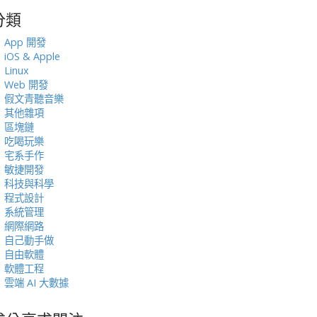
分類
:
App 開發
iOS & Apple
Linux
Web 開發
假文青聽音樂
其他雜項
區塊鏈
吃喝玩樂
宅系手作
敏捷開發
科技與科學
程式設計
系統管理
網際網路
自己動手做
自由軟體
軟體工程
雲端 AI 大數據