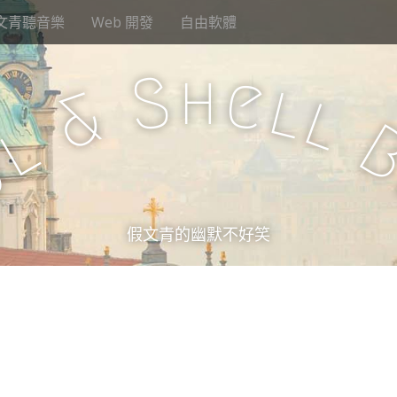
文青聽音樂
Web 開發
自由軟體
h
S
e
l
&
l
l
u
假文青的幽默不好笑