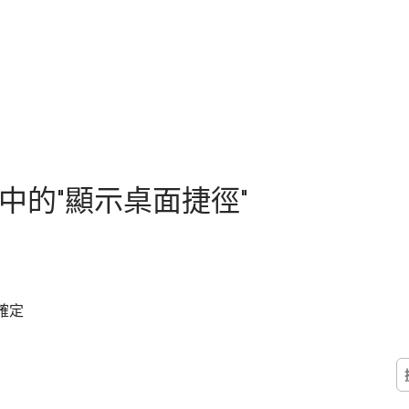
啟動中的"顯示桌面捷徑"
> 確定
搜
尋
關