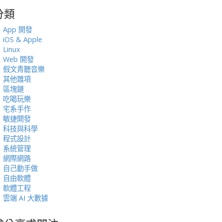
分類
:
App 開發
iOS & Apple
Linux
Web 開發
假文青聽音樂
其他雜項
區塊鏈
吃喝玩樂
宅系手作
敏捷開發
科技與科學
程式設計
系統管理
網際網路
自己動手做
自由軟體
軟體工程
雲端 AI 大數據