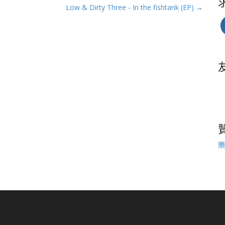
Low & Dirty Three - In the fishtank (EP) →
樂