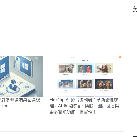
鍵
字
11 允許多條遠端桌面連線
FlexClip AI 影片編輯器：革新影像處
sion
理，AI 舊照修復、換臉、圖片擴展與
更多智能功能一鍵實現！