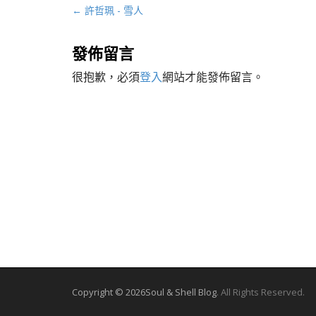
P
← 許哲珮 - 雪人
o
s
發佈留言
t
很抱歉，必須
登入
網站才能發佈留言。
n
a
v
i
g
a
t
i
o
n
Copyright © 2026
Soul & Shell Blog
. All Rights Reserved.