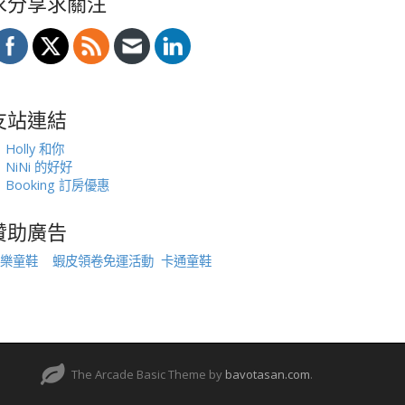
求分享求關注
友站連結
Holly 和你
NiNi 的好好
Booking 訂房優惠
贊助廣告
樂童鞋
蝦皮領卷免運活動
卡通童鞋
The Arcade Basic Theme by
bavotasan.com
.