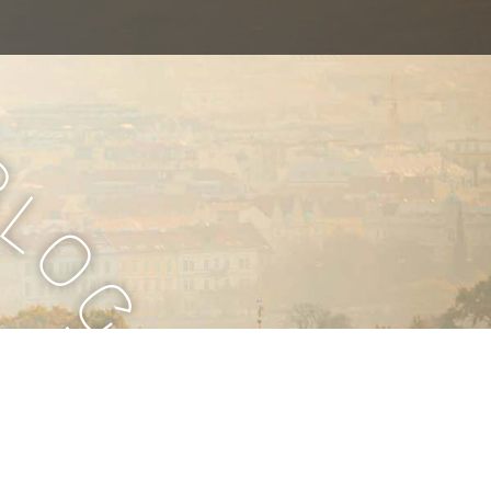
B
l
o
g