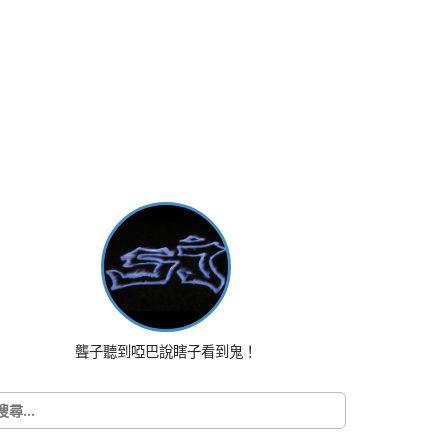
聾子聽到啞巴說瞎子看到鬼！