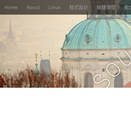
M
S
Home
About
Linux
程式設計
敏捷開發
假
k
a
i
i
p
n
t
m
o
e
c
n
o
n
u
o
t
e
S
n
t