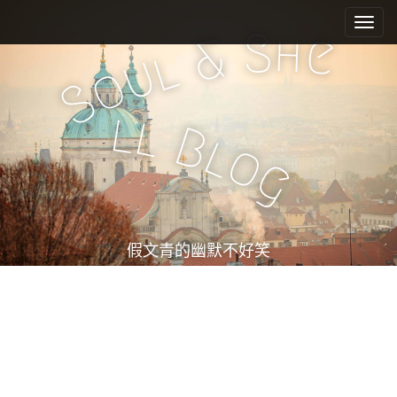
M
S
k
a
S
h
e
&
i
l
i
u
o
p
n
S
t
m
o
l
l
e
c
B
l
o
n
o
g
n
u
t
e
n
t
假文青的幽默不好笑