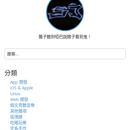
a
v
i
g
a
聾子聽到啞巴說瞎子看到鬼！
t
i
搜
o
尋
n
關
鍵
分類
字:
App 開發
iOS & Apple
Linux
Web 開發
假文青聽音樂
其他雜項
區塊鏈
吃喝玩樂
宅系手作