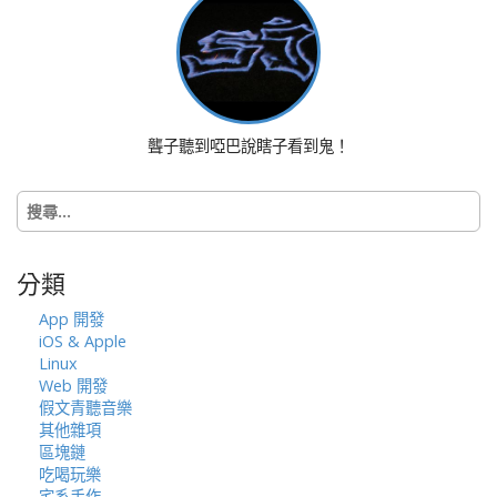
a
v
i
g
a
t
聾子聽到啞巴說瞎子看到鬼！
i
o
搜
n
尋
關
鍵
分類
字:
App 開發
iOS & Apple
Linux
Web 開發
假文青聽音樂
其他雜項
區塊鏈
吃喝玩樂
宅系手作