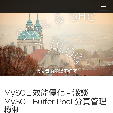
M
S
k
a
h
S
e
&
i
i
l
u
p
n
o
t
m
S
o
l
l
e
c
B
l
n
o
o
n
u
g
t
e
n
t
假文青的幽默不好笑
MySQL 效能優化 - 淺談
MySQL Buffer Pool 分頁管理
機制