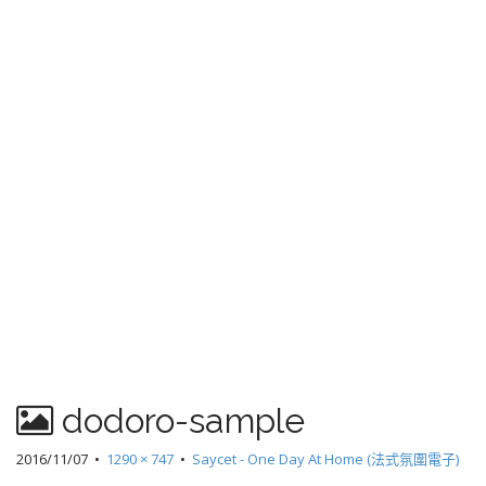
dodoro-sample
2016/11/07
•
1290 × 747
•
Saycet - One Day At Home (法式氛圍電子)