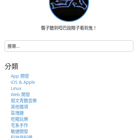
v
i
g
a
聾子聽到啞巴說瞎子看到鬼！
t
i
搜
o
尋
n
關
鍵
分類
字:
App 開發
iOS & Apple
Linux
Web 開發
假文青聽音樂
其他雜項
區塊鏈
吃喝玩樂
宅系手作
敏捷開發
科技與科學