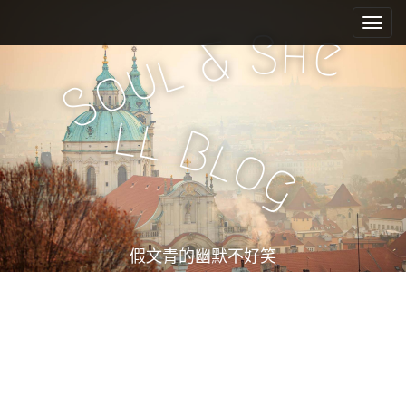
M
S
k
a
S
h
e
&
i
l
i
u
o
p
n
S
t
m
o
l
l
e
c
B
l
o
n
o
g
n
u
t
e
n
t
假文青的幽默不好笑