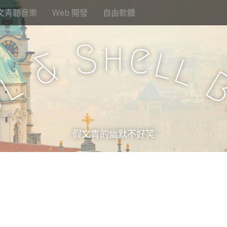
文青聽音樂
Web 開發
自由軟體
h
S
e
l
&
l
l
u
假文青的幽默不好笑