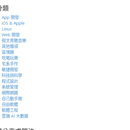
分類
:
App 開發
iOS & Apple
Linux
Web 開發
假文青聽音樂
其他雜項
區塊鏈
吃喝玩樂
宅系手作
敏捷開發
科技與科學
程式設計
系統管理
網際網路
自己動手做
自由軟體
軟體工程
雲端 AI 大數據