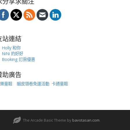
求分享求關注
友站連結
Holly 和你
NiNi 的好好
Booking 訂房優惠
贊助廣告
樂童鞋
蝦皮領卷免運活動
卡通童鞋
The Arcade Basic Theme by
bavotasan.com
.