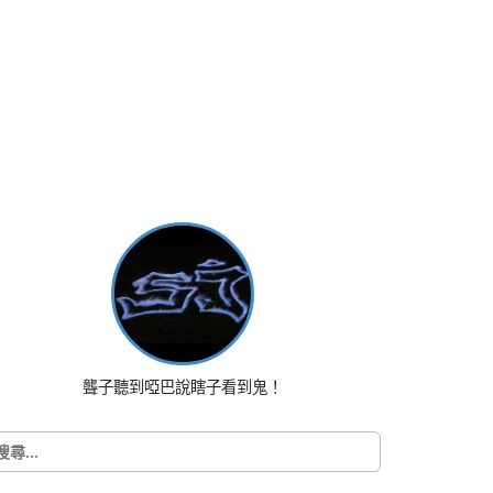
聾子聽到啞巴說瞎子看到鬼！