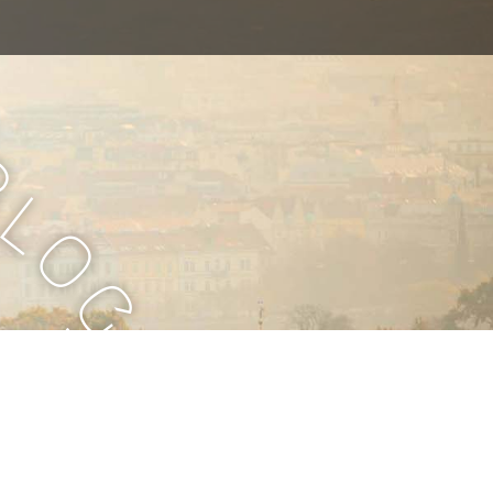
B
l
o
g