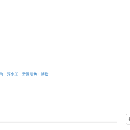
圓角 + 浮水印 + 背景填色 + 轉檔
搜
尋
關