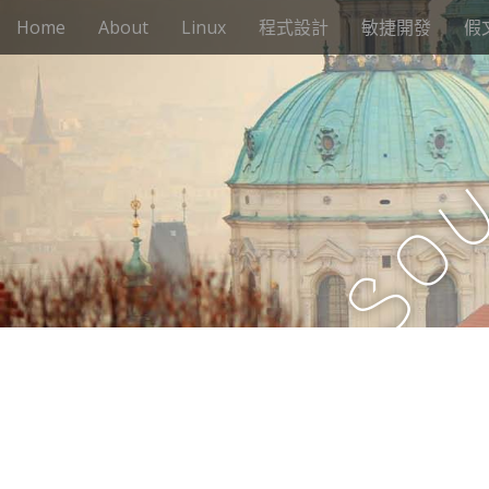
M
S
Home
About
Linux
程式設計
敏捷開發
假
k
a
i
i
p
n
t
m
o
e
c
n
o
n
u
o
t
e
S
n
t