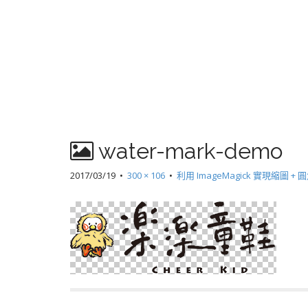
water-mark-demo
2017/03/19
•
300 × 106
•
利用 ImageMagick 實現縮圖 + 