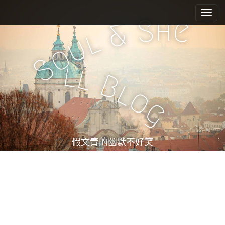
M
S
k
a
h
S
e
&
i
i
l
u
p
n
o
t
m
S
o
l
l
e
c
B
l
n
o
o
n
u
g
t
e
n
t
假文青的幽默不好笑