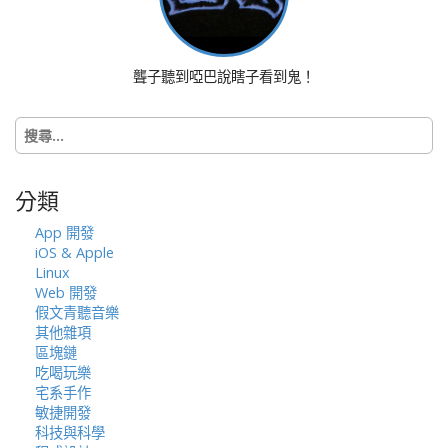
i
g
a
聾子聽到啞巴說瞎子看到鬼！
t
i
搜
o
尋
n
關
鍵
分類
字:
App 開發
iOS & Apple
Linux
Web 開發
假文青聽音樂
其他雜項
區塊鏈
吃喝玩樂
宅系手作
敏捷開發
科技與科學