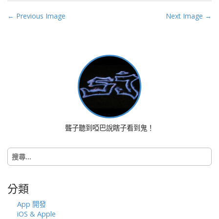
P
← Previous Image
Next Image →
o
s
t
n
a
v
i
g
a
聾子聽到啞巴說瞎子看到鬼！
t
i
搜
o
尋
n
關
鍵
分類
字:
App 開發
iOS & Apple