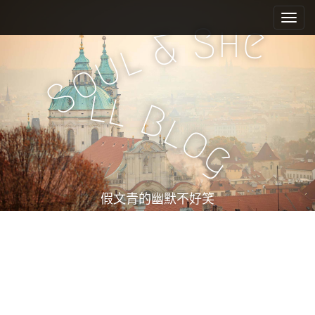
M
S
k
a
h
S
e
&
i
i
l
u
p
n
o
t
m
S
o
l
l
e
c
B
l
n
o
o
n
u
g
t
e
n
t
假文青的幽默不好笑