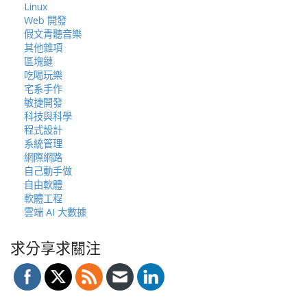
Linux
Web 開發
假文青聽音樂
其他雜項
區塊鏈
吃喝玩樂
宅系手作
敏捷開發
科技與科學
程式設計
系統管理
網際網路
自己動手做
自由軟體
軟體工程
雲端 AI 大數據
求分享求關注