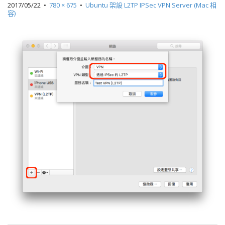
2017/05/22
•
780 × 675
•
Ubuntu 架設 L2TP IPSec VPN Server (Mac 相
容)