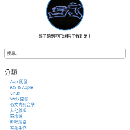
n
a
v
i
g
聾子聽到啞巴說瞎子看到鬼！
a
t
搜
i
尋
o
關
n
鍵
分類
字:
App 開發
iOS & Apple
Linux
Web 開發
假文青聽音樂
其他雜項
區塊鏈
吃喝玩樂
宅系手作