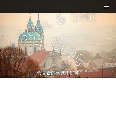
M
S
k
a
h
S
e
&
i
i
l
u
p
n
o
t
m
S
o
l
l
e
c
B
l
n
o
o
n
u
g
t
e
n
t
假文青的幽默不好笑