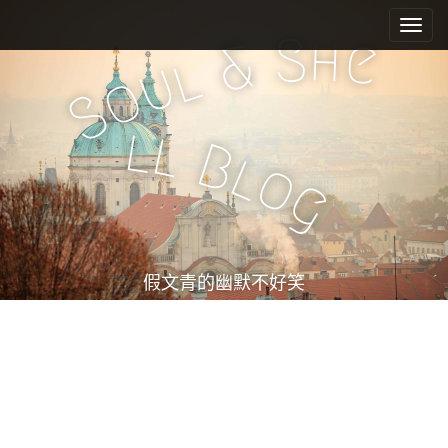
M
S
k
a
S
h
e
&
i
l
i
u
o
p
n
S
t
m
o
l
l
e
c
B
l
o
n
o
g
n
u
t
e
n
t
假文青的幽默不好笑