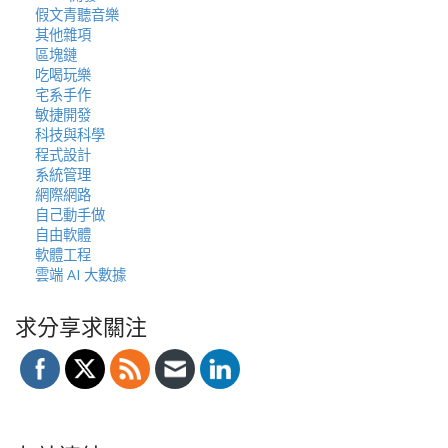
假文青聽音樂
其他雜項
區塊鏈
吃喝玩樂
宅系手作
敏捷開發
科技與科學
程式設計
系統管理
網際網路
自己動手做
自由軟體
軟體工程
雲端 AI 大數據
求分享求關注