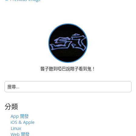
o
s
t
n
a
v
i
g
a
聾子聽到啞巴說瞎子看到鬼！
t
i
搜
o
尋
n
關
鍵
分類
字:
App 開發
iOS & Apple
Linux
Web 開發