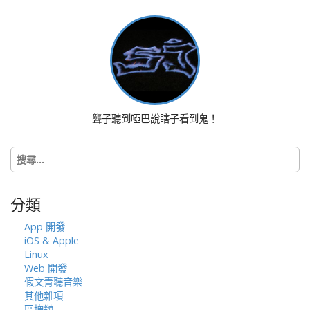
t
n
a
v
i
g
a
聾子聽到啞巴說瞎子看到鬼！
t
i
搜
o
尋
n
關
鍵
分類
字:
App 開發
iOS & Apple
Linux
Web 開發
假文青聽音樂
其他雜項
區塊鏈