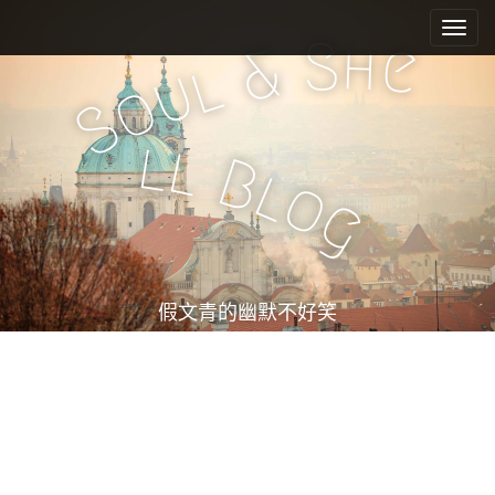
M
S
k
a
S
h
e
&
i
l
i
u
o
p
n
S
t
m
o
l
l
e
c
B
l
o
n
o
g
n
u
t
e
n
t
假文青的幽默不好笑