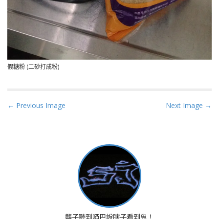
假糖粉 (二砂打成粉)
P
← Previous Image
Next Image →
o
s
t
n
a
v
i
g
a
聾子聽到啞巴說瞎子看到鬼！