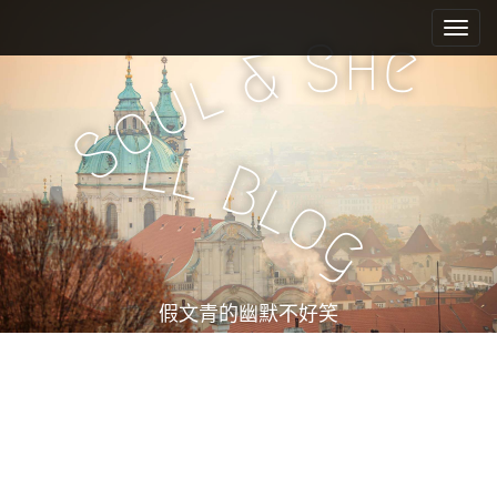
M
S
k
a
h
S
e
&
i
i
l
u
p
n
o
t
m
S
o
l
l
e
c
B
l
n
o
o
n
u
g
t
e
n
t
假文青的幽默不好笑