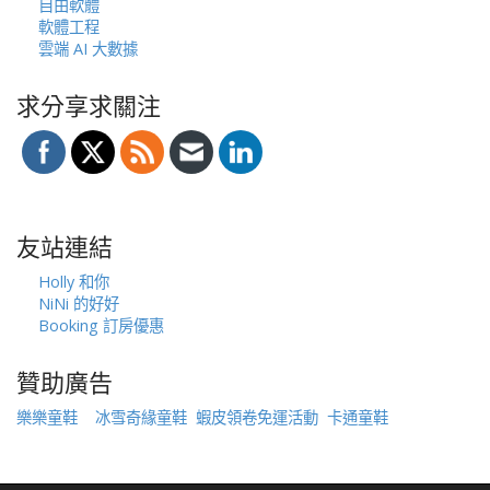
自由軟體
軟體工程
雲端 AI 大數據
求分享求關注
友站連結
Holly 和你
NiNi 的好好
Booking 訂房優惠
贊助廣告
樂樂童鞋
冰雪奇緣童鞋
蝦皮領卷免運活動
卡通童鞋