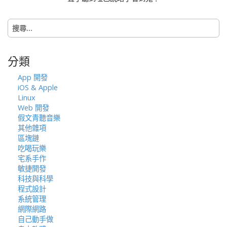
t
i
搜
o
尋
n
關
鍵
分類
字:
App 開發
iOS & Apple
Linux
Web 開發
假文青聽音樂
其他雜項
區塊鏈
吃喝玩樂
宅系手作
敏捷開發
科技與科學
程式設計
系統管理
網際網路
自己動手做