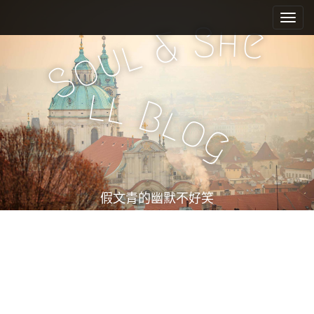
M
S
k
a
S
h
e
&
i
l
i
u
o
p
n
S
t
m
o
l
l
e
c
B
l
o
n
o
g
n
u
t
e
n
t
假文青的幽默不好笑