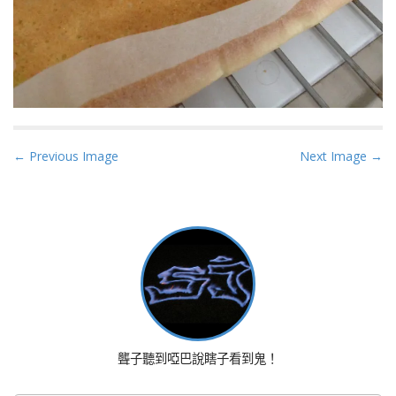
P
← Previous Image
Next Image →
o
s
t
n
a
v
i
g
a
聾子聽到啞巴說瞎子看到鬼！
t
i