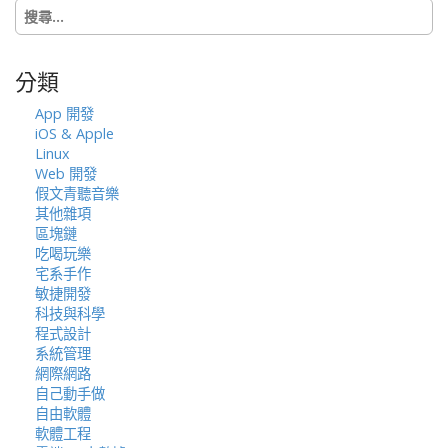
搜
o
尋
n
關
鍵
分類
字:
App 開發
iOS & Apple
Linux
Web 開發
假文青聽音樂
其他雜項
區塊鏈
吃喝玩樂
宅系手作
敏捷開發
科技與科學
程式設計
系統管理
網際網路
自己動手做
自由軟體
軟體工程