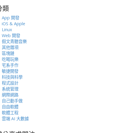
分類
:
App 開發
iOS & Apple
Linux
Web 開發
假文青聽音樂
其他雜項
區塊鏈
吃喝玩樂
宅系手作
敏捷開發
科技與科學
程式設計
系統管理
網際網路
自己動手做
自由軟體
軟體工程
雲端 AI 大數據