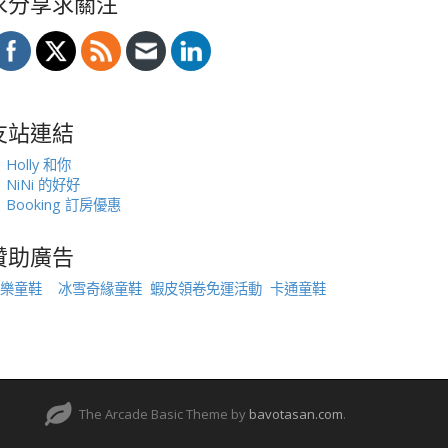
求分享求關注
友站連結
Holly 和你
NiNi 的好好
Booking 訂房優惠
贊助廣告
樂童鞋
冰雪奇緣童鞋
蝦皮領卷免運活動
卡通童鞋
The Arcade Basic Theme by
bavotasan.com
.