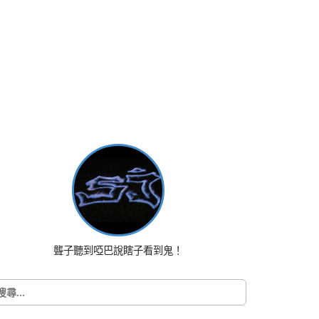
聾子聽到啞巴說瞎子看到鬼！