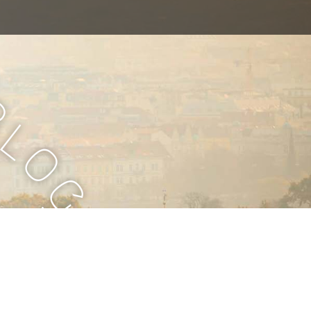
B
l
o
g