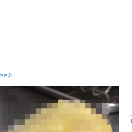
餅達成)
搜
尋
關