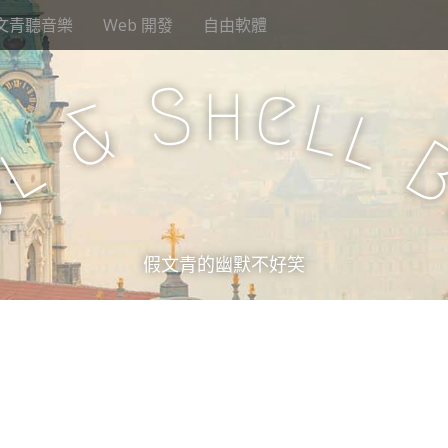
文青聽音樂
Web 開發
自由軟體
h
S
e
l
&
l
l
u
假文青的幽默不好笑