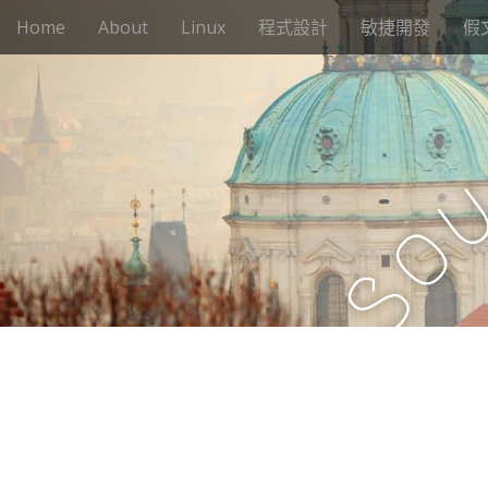
M
S
Home
About
Linux
程式設計
敏捷開發
假
k
a
i
i
p
n
t
m
o
e
c
n
o
n
u
o
t
e
S
n
t