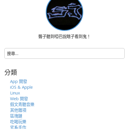
a
v
i
g
a
聾子聽到啞巴說瞎子看到鬼！
t
i
搜
o
尋
n
關
鍵
分類
字:
App 開發
iOS & Apple
Linux
Web 開發
假文青聽音樂
其他雜項
區塊鏈
吃喝玩樂
宅系手作