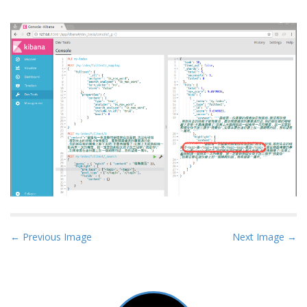
P
← Previous Image
Next Image →
o
s
t
n