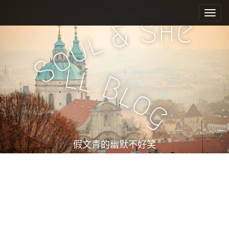
M
S
k
a
h
S
e
&
i
i
l
u
p
n
o
t
m
S
o
l
l
e
c
B
l
n
o
o
n
u
g
t
e
n
t
假文青的幽默不好笑