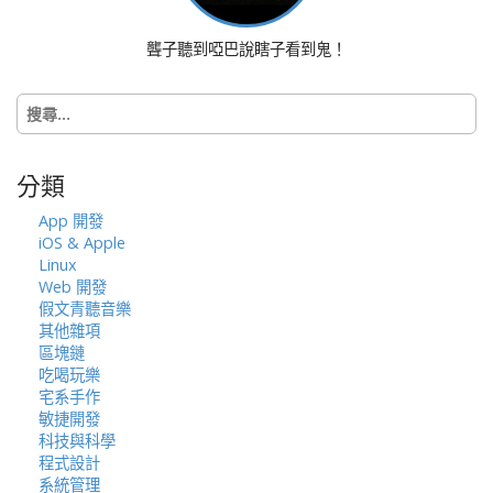
g
a
聾子聽到啞巴說瞎子看到鬼！
t
i
搜
o
尋
n
關
鍵
分類
字:
App 開發
iOS & Apple
Linux
Web 開發
假文青聽音樂
其他雜項
區塊鏈
吃喝玩樂
宅系手作
敏捷開發
科技與科學
程式設計
系統管理