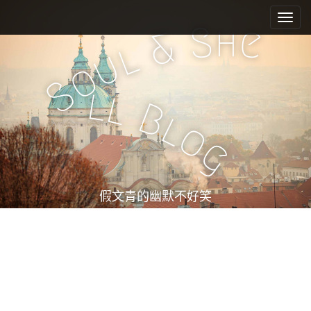
M
S
k
a
h
S
e
&
i
i
l
u
p
n
o
t
m
S
o
l
l
e
c
B
l
n
o
o
n
u
g
t
e
n
t
假文青的幽默不好笑