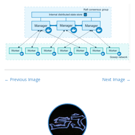
P
← Previous Image
Next Image →
o
s
t
n
a
v
i