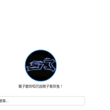
聾子聽到啞巴說瞎子看到鬼！