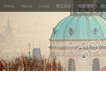
M
S
Home
About
Linux
程式設計
敏捷開發
假
k
a
i
i
p
n
t
m
o
e
c
o
n
o
n
S
u
t
e
n
t