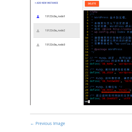
P
← Previous Image
o