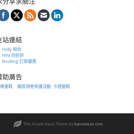
求分享求關注
友站連結
Holly 和你
NiNi 的好好
Booking 訂房優惠
贊助廣告
樂童鞋
蝦皮領卷免運活動
卡通童鞋
The Arcade Basic Theme by
bavotasan.com
.