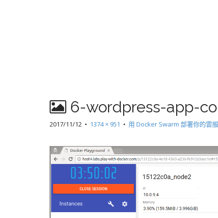
6-wordpress-app-co
2017/11/12
•
1374 × 951
•
用 Docker Swarm 部署你的雲