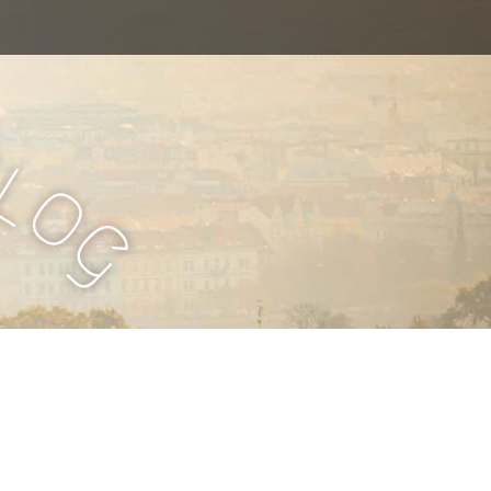
B
l
o
g