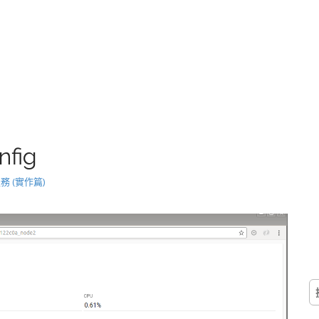
nfig
服務 (實作篇)
搜
尋
關