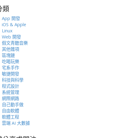
分類
:
App 開發
iOS & Apple
Linux
Web 開發
假文青聽音樂
其他雜項
區塊鏈
吃喝玩樂
宅系手作
敏捷開發
科技與科學
程式設計
系統管理
網際網路
自己動手做
自由軟體
軟體工程
雲端 AI 大數據