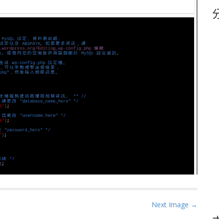
鍵
字
Next Image →