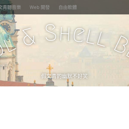
文青聽音樂
Web 開發
自由軟體
S
h
e
l
&
l
l
u
假文青的幽默不好笑