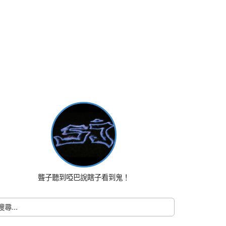
聾子聽到啞巴說瞎子看到鬼！