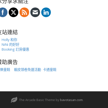
求分享求關注
友站連結
Holly 和你
NiNi 的好好
Booking 訂房優惠
贊助廣告
樂童鞋
蝦皮領卷免運活動
卡通童鞋
The Arcade Basic Theme by
bavotasan.com
.