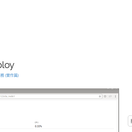
loy
服務 (實作篇)
搜
尋
關