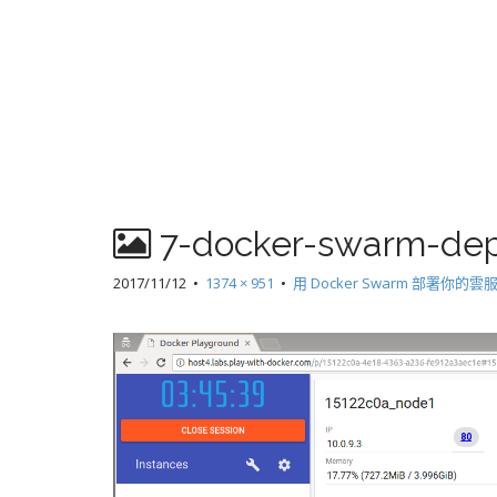
7-docker-swarm-dep
2017/11/12
•
1374 × 951
•
用 Docker Swarm 部署你的雲