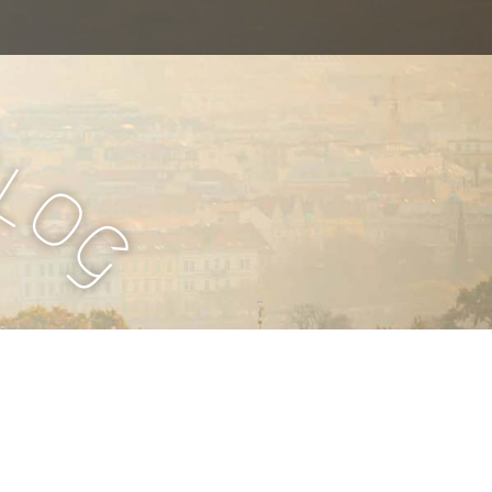
B
l
o
g