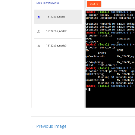
P
← Previous Image
o