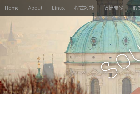
M
S
Home
About
Linux
程式設計
敏捷開發
假
k
a
i
i
p
n
t
m
o
e
c
o
n
o
n
S
u
t
e
n
t