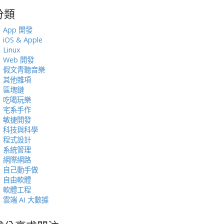
分類
:
App 開發
iOS & Apple
Linux
Web 開發
假文青聽音樂
其他雜項
區塊鏈
吃喝玩樂
宅系手作
敏捷開發
科技與科學
程式設計
系統管理
網際網路
自己動手做
自由軟體
軟體工程
雲端 AI 大數據