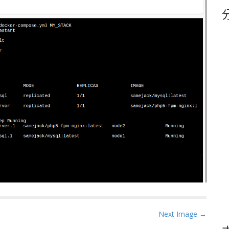
鍵
字
Next Image →