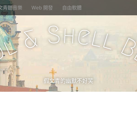
文青聽音樂
Web 開發
自由軟體
S
h
e
l
&
l
l
u
假文青的幽默不好笑