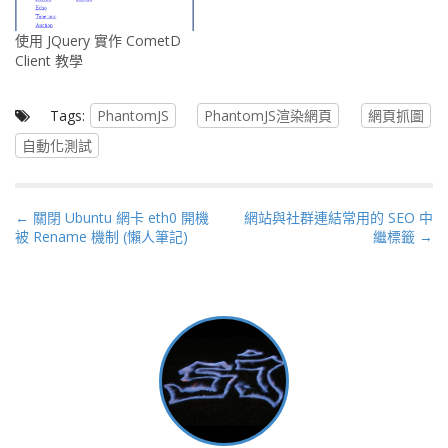
使用 JQuery 實作 CometD
Client 教學
Tags:
PhantomJS
PhantomJS渲染網頁
網頁抓圖
自動化測試
P
← 關閉 Ubuntu 網卡 eth0 開機
網站與社群連結常用的 SEO 中
被 Rename 機制 (懶人筆記)
繼標籤 →
o
s
t
n
a
v
i
g
a