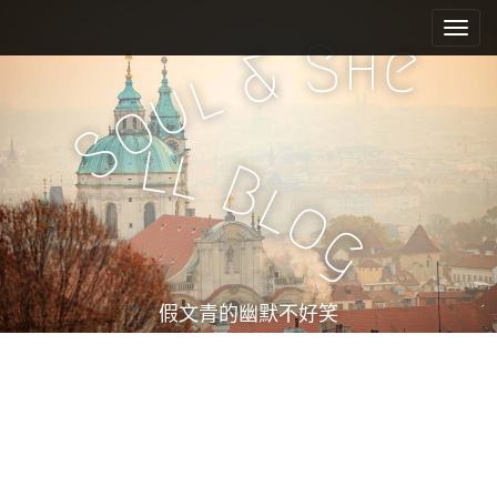
M
S
k
a
h
S
e
&
i
i
l
u
p
n
o
t
m
S
o
l
l
e
c
B
l
n
o
o
n
u
g
t
e
n
t
假文青的幽默不好笑