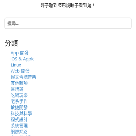
t
聾子聽到啞巴說瞎子看到鬼！
i
o
搜
n
尋
關
鍵
分類
字:
App 開發
iOS & Apple
Linux
Web 開發
假文青聽音樂
其他雜項
區塊鏈
吃喝玩樂
宅系手作
敏捷開發
科技與科學
程式設計
系統管理
網際網路