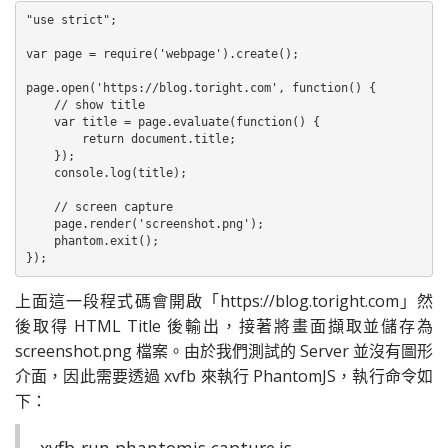
"use strict";

var page = require('webpage').create();

page.open('https://blog.toright.com', function() {

    // show title

    var title = page.evaluate(function() {

        return document.title;

    });

    console.log(title);

    // screen capture

    page.render('screenshot.png');

    phantom.exit();

});
上面這一段程式碼會開啟「https://blog.toright.com」然
後取得 HTML Title 後輸出，接著將畫面擷取並儲存為
screenshot.png 檔案。由於我們測試的 Server 並沒有圖形
介面，因此需要透過 xvfb 來執行 PhantomJS，執行命令如
下：