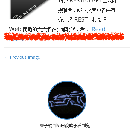
P
← Previous Image
o
s
t
n
a
v
i
g
a
聾子聽到啞巴說瞎子看到鬼！
t