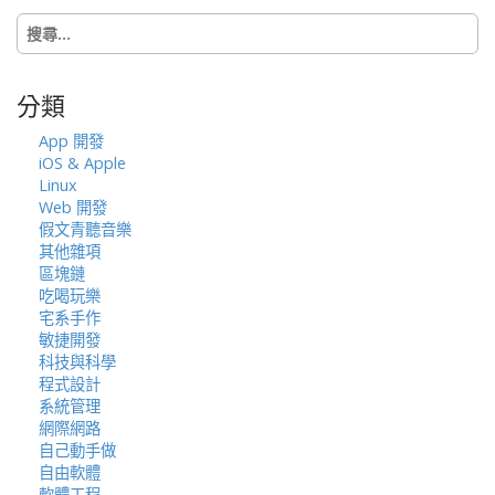
i
搜
o
尋
n
關
鍵
分類
字:
App 開發
iOS & Apple
Linux
Web 開發
假文青聽音樂
其他雜項
區塊鏈
吃喝玩樂
宅系手作
敏捷開發
科技與科學
程式設計
系統管理
網際網路
自己動手做
自由軟體
軟體工程