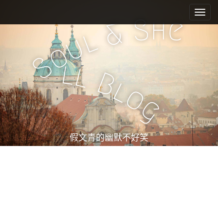
M
S
k
a
h
S
e
&
i
i
l
u
p
n
o
t
m
S
o
l
l
e
c
B
l
n
o
o
n
u
g
t
e
n
t
假文青的幽默不好笑