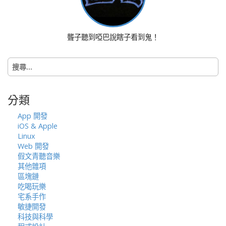
i
g
a
聾子聽到啞巴說瞎子看到鬼！
t
i
搜
o
尋
n
關
鍵
分類
字:
App 開發
iOS & Apple
Linux
Web 開發
假文青聽音樂
其他雜項
區塊鏈
吃喝玩樂
宅系手作
敏捷開發
科技與科學