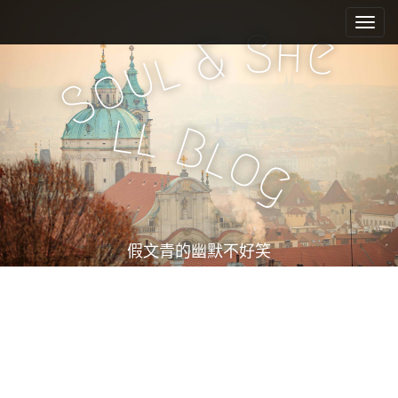
M
S
k
a
S
h
e
&
i
l
i
u
o
p
n
S
t
m
o
l
l
e
c
B
l
o
n
o
g
n
u
t
e
n
t
假文青的幽默不好笑