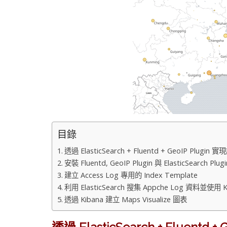
目錄
透過 ElasticSearch + Fluentd + GeoIP Plu
安裝 Fluentd, GeoIP Plugin 與 ElasticSearch Plugi
建立 Access Log 專用的 Index Template
利用 ElasticSearch 搜集 Appche Log 資料並使用
透過 Kibana 建立 Maps Visualize 圖表