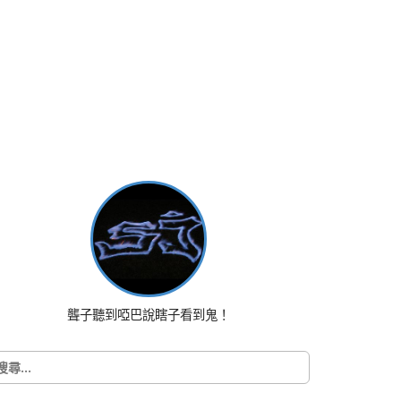
聾子聽到啞巴說瞎子看到鬼！