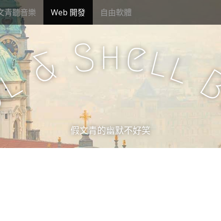
文青聽音樂
Web 開發
自由軟體
h
S
e
l
&
l
l
u
假文青的幽默不好笑