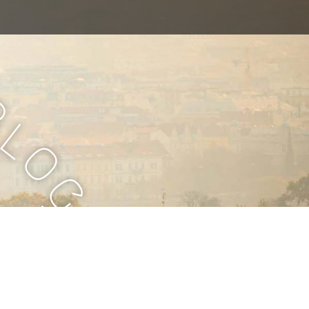
B
l
o
g