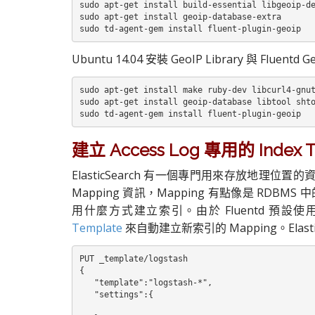
sudo apt-get install build-essential libgeoip-de
sudo apt-get install geoip-database-extra

sudo td-agent-gem install fluent-plugin-geoip
Ubuntu 14.04 安裝 GeoIP Library 與 Fluentd Ge
sudo apt-get install make ruby-dev libcurl4-gnut
sudo apt-get install geoip-database libtool shto
sudo td-agent-gem install fluent-plugin-geoip
建立 Access Log 專用的 Index T
ElasticSearch 有一個專門用來存放地理位
Mapping 資訊，Mapping 有點像是 RDBMS 中的 
用什麼方式建立索引。由於 Fluentd 預設
Template
來自動建立新索引的 Mapping。Elastic
PUT _template/logstash

{  

   "template":"logstash-*",

   "settings":{  
