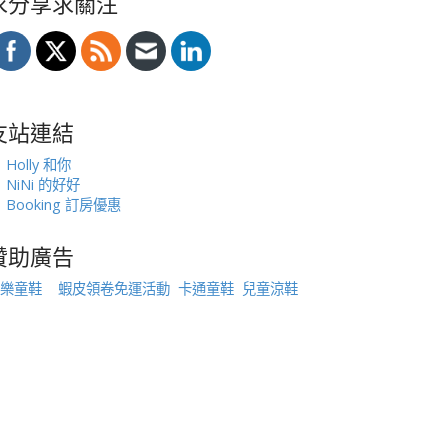
求分享求關注
友站連結
Holly 和你
NiNi 的好好
Booking 訂房優惠
贊助廣告
樂童鞋
蝦皮領卷免運活動
卡通童鞋
兒童涼鞋