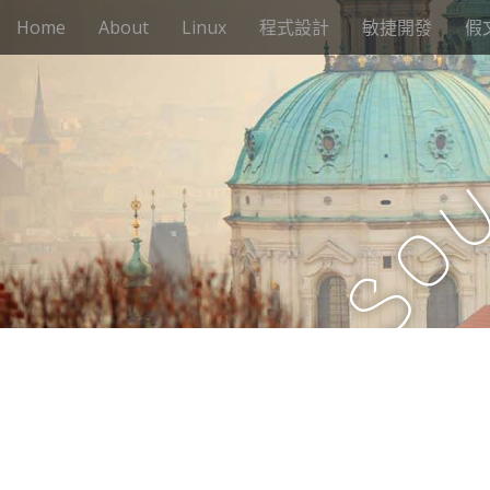
M
S
Home
About
Linux
程式設計
敏捷開發
假
k
a
i
i
p
n
t
m
o
e
c
n
o
n
u
o
t
e
S
n
t