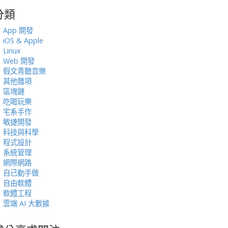
分類
:
App 開發
iOS & Apple
Linux
Web 開發
假文青聽音樂
其他雜項
區塊鏈
吃喝玩樂
宅系手作
敏捷開發
科技與科學
程式設計
系統管理
網際網路
自己動手做
自由軟體
軟體工程
雲端 AI 大數據