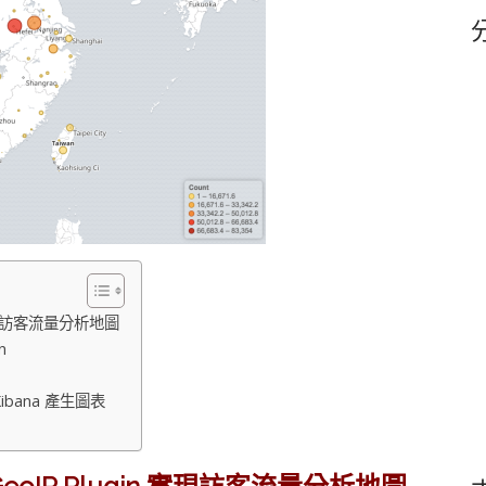
鍵
字
gin 實現訪客流量分析地圖
n
 Kibana 產生圖表