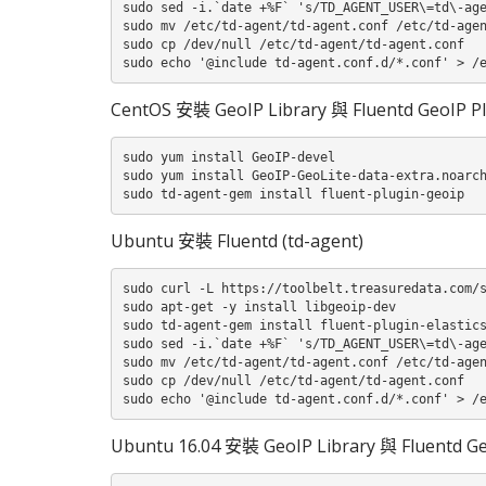
sudo sed -i.`date +%F` 's/TD_AGENT_USER\=td\-age
sudo mv /etc/td-agent/td-agent.conf /etc/td-agen
sudo cp /dev/null /etc/td-agent/td-agent.conf

sudo echo '@include td-agent.conf.d/*.conf' > /
CentOS 安裝 GeoIP Library 與 Fluentd GeoIP P
sudo yum install GeoIP-devel

sudo yum install GeoIP-GeoLite-data-extra.noarch
sudo td-agent-gem install fluent-plugin-geoip
Ubuntu 安裝 Fluentd (td-agent)
sudo curl -L https://toolbelt.treasuredata.com/s
sudo apt-get -y install libgeoip-dev

sudo td-agent-gem install fluent-plugin-elastics
sudo sed -i.`date +%F` 's/TD_AGENT_USER\=td\-age
sudo mv /etc/td-agent/td-agent.conf /etc/td-agen
sudo cp /dev/null /etc/td-agent/td-agent.conf

sudo echo '@include td-agent.conf.d/*.conf' > /
Ubuntu 16.04 安裝 GeoIP Library 與 Fluentd Ge