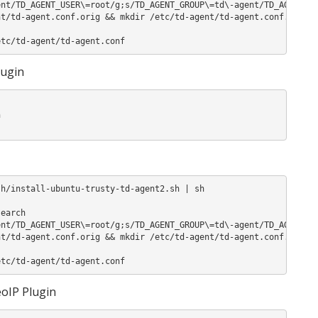
nt/TD_AGENT_USER\=root/g;s/TD_AGENT_GROUP\=td\-agent/TD_AGENT_GR
t/td-agent.conf.orig && mkdir /etc/td-agent/td-agent.conf.d

etc/td-agent/td-agent.conf
lugin


h/install-ubuntu-trusty-td-agent2.sh | sh

earch

nt/TD_AGENT_USER\=root/g;s/TD_AGENT_GROUP\=td\-agent/TD_AGENT_GR
t/td-agent.conf.orig && mkdir /etc/td-agent/td-agent.conf.d

etc/td-agent/td-agent.conf
oIP Plugin