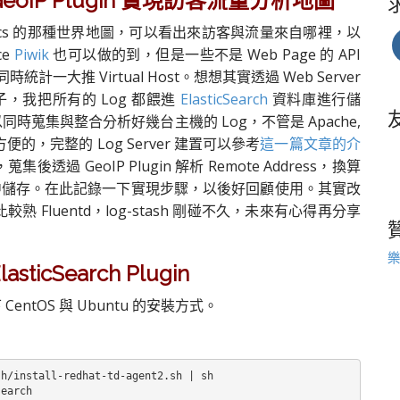
td + GeoIP Plugin 實現訪客流量分析地圖
lytics 的那種世界地圖，可以看出來訪客與流量來自哪裡，以
ce
Piwik
也可以做的到，但是一些不是 Web Page 的 API
統計一大推 Virtual Host。想想其實透過 Web Server
陣子，我把所有的 Log 都餵進
ElasticSearch
資料庫進行儲
蒐集與整合分析好幾台主機的 Log，不管是 Apache,
方便的，完整的 Log Server 建置可以參考
這一篇文章的介
蒐集後透過 GeoIP Plugin 解析 Remote Address，換算
ch 集中儲存。在此記錄一下實現步驟，以後好回顧使用。其實改
較熟 Fluentd，log-stash 剛碰不久，未來有心得再分享
樂
asticSearch Plugin
 CentOS 與 Ubuntu 的安裝方式。
h/install-redhat-td-agent2.sh | sh

earch
