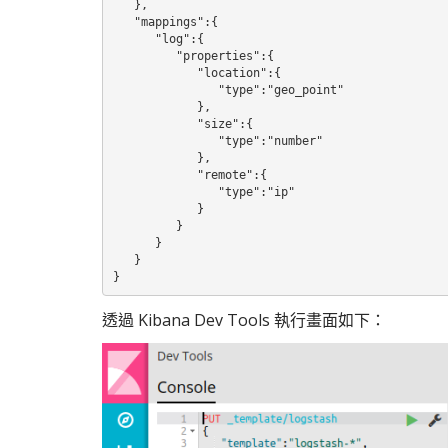
   },

   "mappings":{  

      "log":{  

         "properties":{  

            "location":{  

               "type":"geo_point"

            },

            "size":{  

               "type":"number"

            },

            "remote":{  

               "type":"ip"

            }

         }

      }

   }

}
透過 Kibana Dev Tools 執行畫面如下：