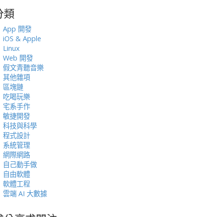
分類
:
App 開發
iOS & Apple
Linux
Web 開發
假文青聽音樂
其他雜項
區塊鏈
吃喝玩樂
宅系手作
敏捷開發
科技與科學
程式設計
系統管理
網際網路
自己動手做
自由軟體
軟體工程
雲端 AI 大數據