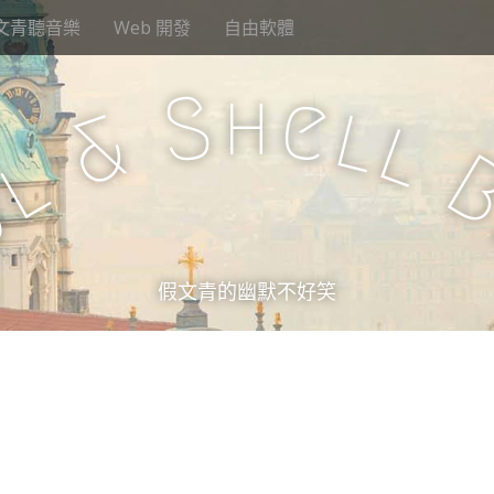
文青聽音樂
Web 開發
自由軟體
h
S
e
l
&
l
l
u
假文青的幽默不好笑