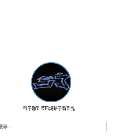
聾子聽到啞巴說瞎子看到鬼！