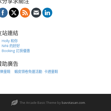
求分享求關注
友站連結
Holly 和你
NiNi 的好好
Booking 訂房優惠
贊助廣告
樂童鞋
蝦皮領卷免運活動
卡通童鞋
The Arcade Basic Theme by
bavotasan.com
.