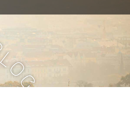
B
l
o
g