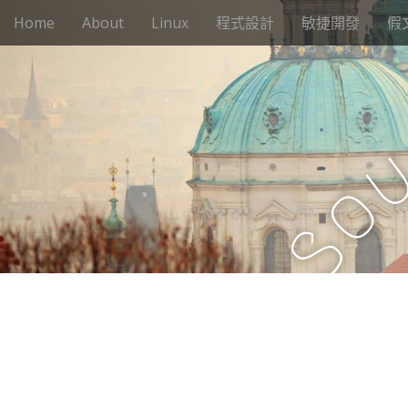
M
S
Home
About
Linux
程式設計
敏捷開發
假
k
a
i
i
p
n
t
m
o
e
c
n
o
n
u
o
t
e
S
n
t