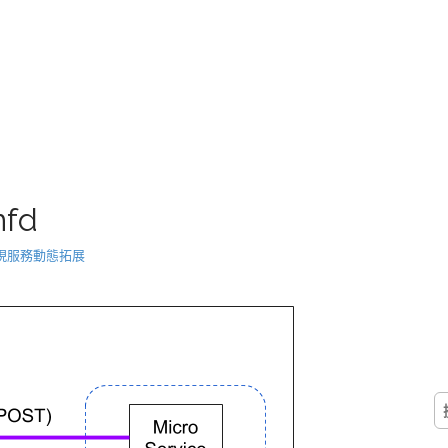
nfd
xy 實現服務動態拓展
搜
尋
關