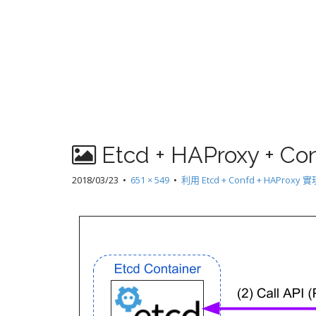
Etcd + HAProxy + Co
2018/03/23
•
651 × 549
•
利用 Etcd + Confd + HAPro