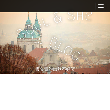
M
S
k
a
h
S
e
&
i
i
l
u
p
n
o
t
m
S
o
l
l
e
c
B
l
n
o
o
n
u
g
t
e
n
t
假文青的幽默不好笑