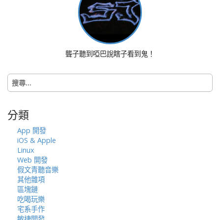
a
v
i
g
a
聾子聽到啞巴說瞎子看到鬼！
t
i
搜
o
尋
n
關
鍵
分類
字:
App 開發
iOS & Apple
Linux
Web 開發
假文青聽音樂
其他雜項
區塊鏈
吃喝玩樂
宅系手作
敏捷開發