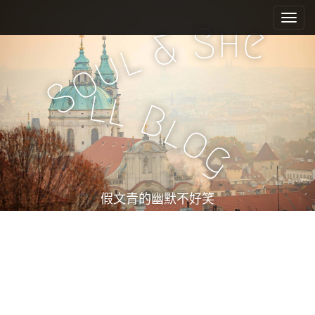
M
S
k
a
h
S
e
&
i
i
l
u
p
n
o
t
m
S
o
l
l
e
c
B
l
n
o
o
n
u
g
t
e
n
t
假文青的幽默不好笑