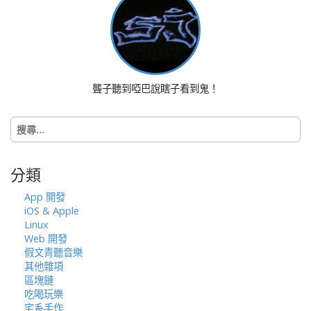
a
v
i
g
a
聾子聽到啞巴說瞎子看到鬼！
t
i
搜
o
尋
n
關
鍵
分類
字:
App 開發
iOS & Apple
Linux
Web 開發
假文青聽音樂
其他雜項
區塊鏈
吃喝玩樂
宅系手作