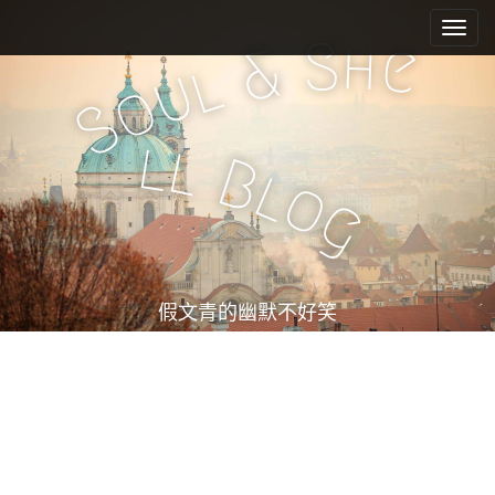
M
S
k
a
S
h
e
&
i
l
i
u
o
p
n
S
t
m
o
l
l
e
c
B
l
o
n
o
g
n
u
t
e
n
t
假文青的幽默不好笑