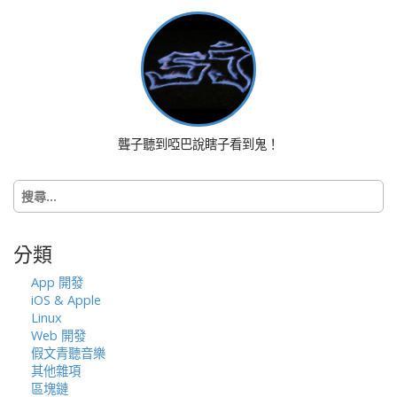
t
n
a
v
i
g
a
聾子聽到啞巴說瞎子看到鬼！
t
i
搜
o
尋
n
關
鍵
分類
字:
App 開發
iOS & Apple
Linux
Web 開發
假文青聽音樂
其他雜項
區塊鏈