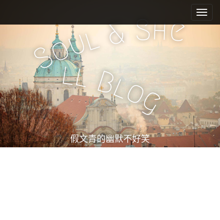
M
S
k
a
S
h
e
&
i
l
i
u
o
p
n
S
t
m
o
l
l
e
c
B
l
o
n
o
g
n
u
t
e
n
t
假文青的幽默不好笑