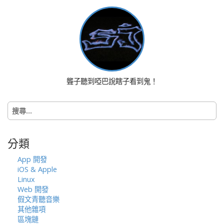
t
n
a
v
i
g
a
聾子聽到啞巴說瞎子看到鬼！
t
i
搜
o
尋
n
關
鍵
分類
字:
App 開發
iOS & Apple
Linux
Web 開發
假文青聽音樂
其他雜項
區塊鏈