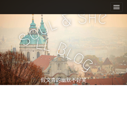
M
S
k
a
h
S
e
&
i
i
l
u
p
n
o
t
m
S
o
l
l
e
c
B
l
n
o
o
n
u
g
t
e
n
t
假文青的幽默不好笑