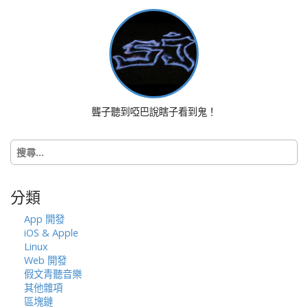
t
n
a
v
i
g
a
聾子聽到啞巴說瞎子看到鬼！
t
i
搜
o
尋
n
關
鍵
分類
字:
App 開發
iOS & Apple
Linux
Web 開發
假文青聽音樂
其他雜項
區塊鏈