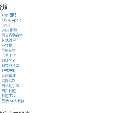
分類
:
App 開發
iOS & Apple
Linux
Web 開發
假文青聽音樂
其他雜項
區塊鏈
吃喝玩樂
宅系手作
敏捷開發
科技與科學
程式設計
系統管理
網際網路
自己動手做
自由軟體
軟體工程
雲端 AI 大數據