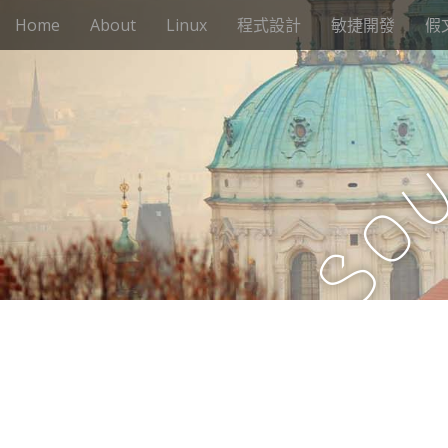
M
S
Home
About
Linux
程式設計
敏捷開發
假
k
a
i
i
p
n
t
m
o
e
c
n
o
n
u
o
t
e
S
n
t