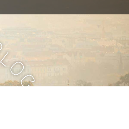
B
l
o
g