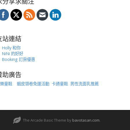
求分享求關注
友站連結
Holly 和你
NiNi 的好好
Booking 訂房優惠
贊助廣告
樂童鞋
蝦皮領卷免運活動
卡通童鞋
男性洗面乳推薦
The Arcade Basic Theme by
bavotasan.com
.