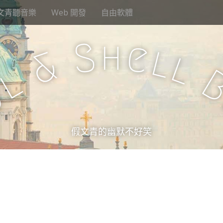
文青聽音樂
Web 開發
自由軟體
h
S
e
l
&
l
l
u
假文青的幽默不好笑