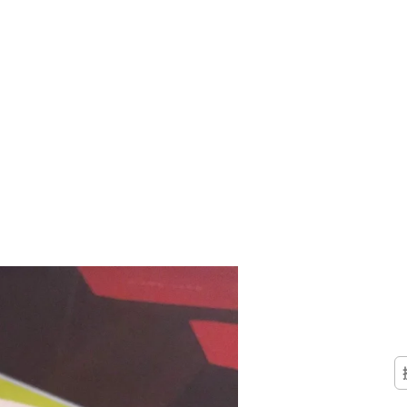
搜
尋
關