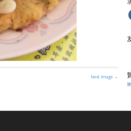
Next Image →
樂