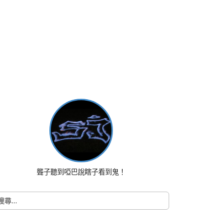
聾子聽到啞巴說瞎子看到鬼！