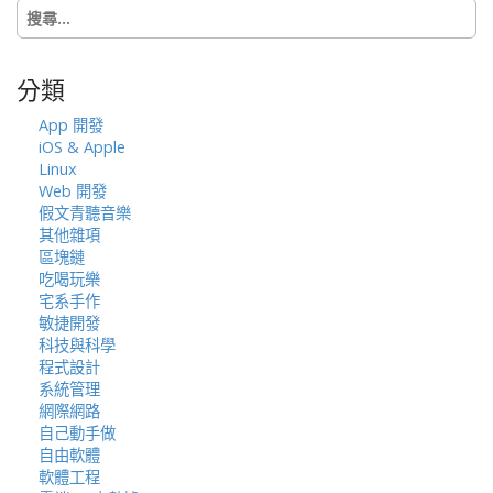
搜
o
尋
n
關
鍵
分類
字:
App 開發
iOS & Apple
Linux
Web 開發
假文青聽音樂
其他雜項
區塊鏈
吃喝玩樂
宅系手作
敏捷開發
科技與科學
程式設計
系統管理
網際網路
自己動手做
自由軟體
軟體工程