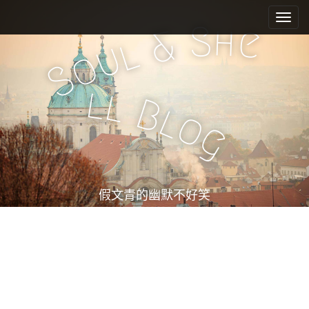
M
S
k
a
S
h
e
&
i
l
i
u
o
p
n
S
t
m
o
l
l
e
c
B
l
o
n
o
g
n
u
t
e
n
t
假文青的幽默不好笑