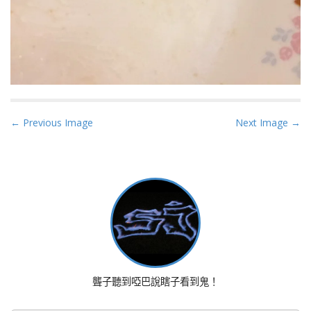
P
← Previous Image
Next Image →
o
s
t
n
a
v
i
g
a
聾子聽到啞巴說瞎子看到鬼！
t
i