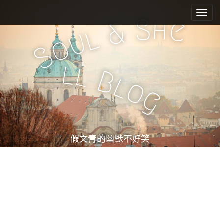
M
S
k
a
S
h
e
&
i
l
i
u
o
p
n
S
t
m
o
l
l
e
c
B
l
o
n
o
g
n
u
t
e
n
t
假文青的幽默不好笑