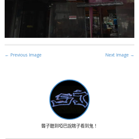
P
← Previous Image
Next Image →
o
s
t
n
a
v
i
g
a
聾子聽到啞巴說瞎子看到鬼！
t
i