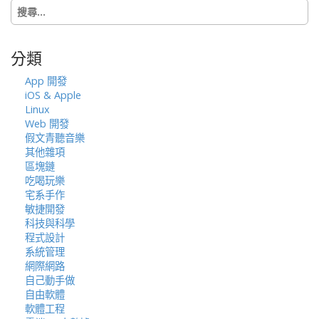
搜
o
尋
n
關
鍵
分類
字:
App 開發
iOS & Apple
Linux
Web 開發
假文青聽音樂
其他雜項
區塊鏈
吃喝玩樂
宅系手作
敏捷開發
科技與科學
程式設計
系統管理
網際網路
自己動手做
自由軟體
軟體工程