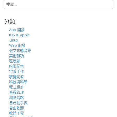
搜
o
尋
n
關
鍵
分類
字:
App 開發
iOS & Apple
Linux
Web 開發
假文青聽音樂
其他雜項
區塊鏈
吃喝玩樂
宅系手作
敏捷開發
科技與科學
程式設計
系統管理
網際網路
自己動手做
自由軟體
軟體工程