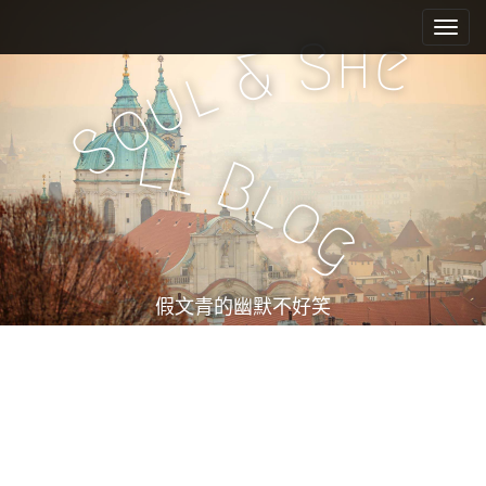
M
S
k
a
h
S
e
&
i
i
l
u
p
n
o
t
m
S
o
l
l
e
c
B
l
n
o
o
n
u
g
t
e
n
t
假文青的幽默不好笑