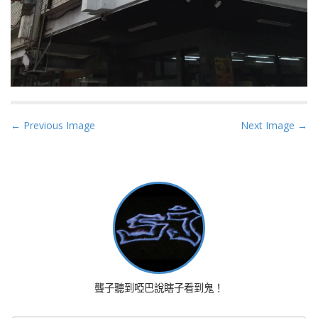
P
← Previous Image
Next Image →
o
s
t
n
a
v
i
g
a
聾子聽到啞巴說瞎子看到鬼！
t
i