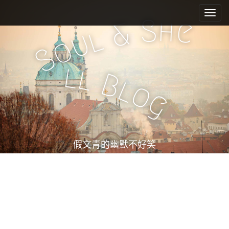
M
S
k
a
S
h
e
&
i
l
i
u
o
p
n
S
t
m
o
l
l
e
c
B
l
o
n
o
g
n
u
t
e
n
t
假文青的幽默不好笑