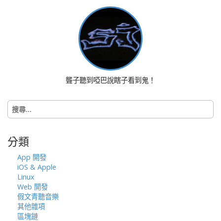
t
n
a
v
i
g
a
聾子聽到啞巴說瞎子看到鬼！
t
i
搜
o
尋
n
關
鍵
分類
字:
App 開發
iOS & Apple
Linux
Web 開發
假文青聽音樂
其他雜項
區塊鏈