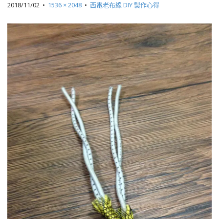
2018/11/02
•
1536 × 2048
•
西電老布線 DIY 製作心得