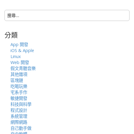
t
i
搜
o
尋
n
關
鍵
分類
字:
App 開發
iOS & Apple
Linux
Web 開發
假文青聽音樂
其他雜項
區塊鏈
吃喝玩樂
宅系手作
敏捷開發
科技與科學
程式設計
系統管理
網際網路
自己動手做