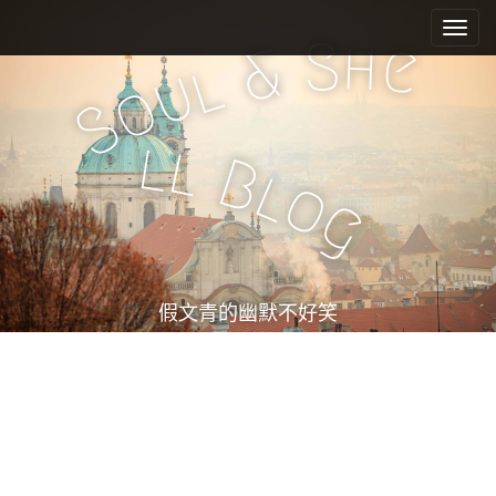
M
S
k
a
S
h
e
&
i
l
i
u
o
p
n
S
t
m
o
l
l
e
c
B
l
o
n
o
g
n
u
t
e
n
t
假文青的幽默不好笑