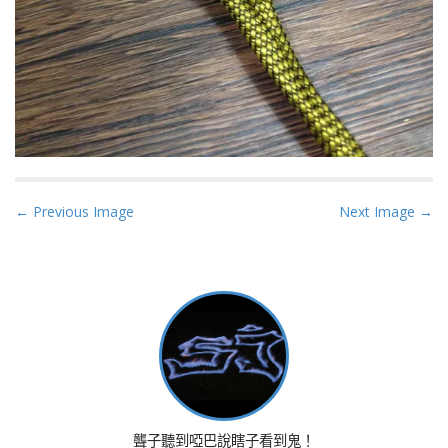
P
← Previous Image
Next Image →
o
s
t
n
a
v
i
g
a
聾子聽到啞巴說瞎子看到鬼！