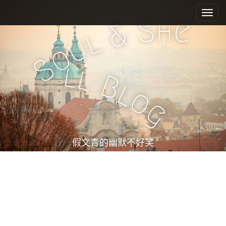
M
S
k
a
h
S
e
&
i
i
l
u
p
n
o
t
m
S
o
l
l
e
c
B
l
n
o
o
n
u
g
t
e
n
t
假文青的幽默不好笑