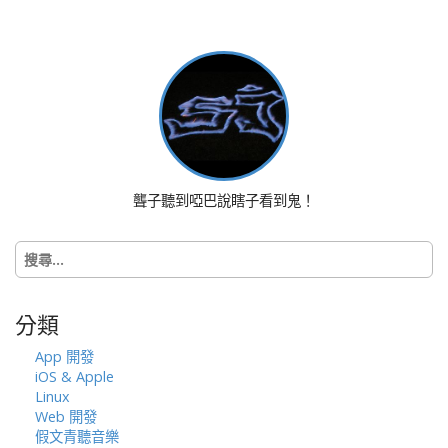
s
t
n
a
v
i
g
a
聾子聽到啞巴說瞎子看到鬼！
t
i
搜
o
尋
n
關
鍵
分類
字:
App 開發
iOS & Apple
Linux
Web 開發
假文青聽音樂