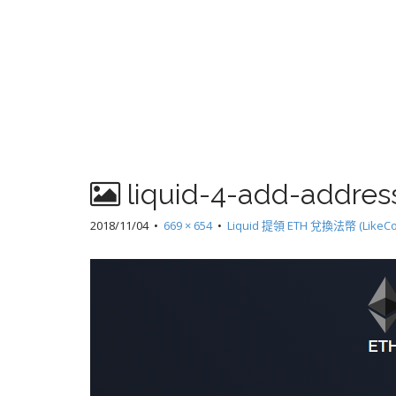
liquid-4-add-addres
2018/11/04
•
669 × 654
•
Liquid 提領 ETH 兌換法幣 (LikeC