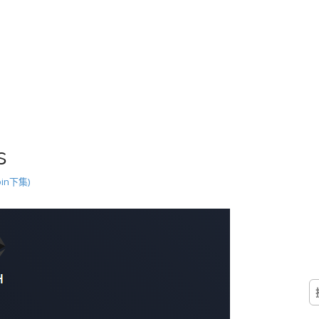
s
oin下集)
搜
尋
關