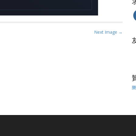
Next Image →
樂