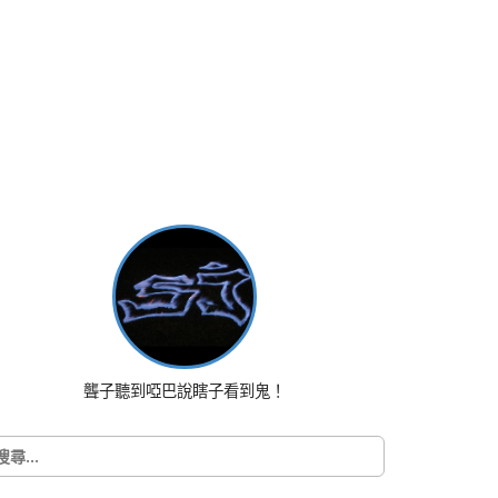
聾子聽到啞巴說瞎子看到鬼！