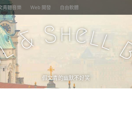
文青聽音樂
Web 開發
自由軟體
h
S
e
l
&
l
l
u
假文青的幽默不好笑