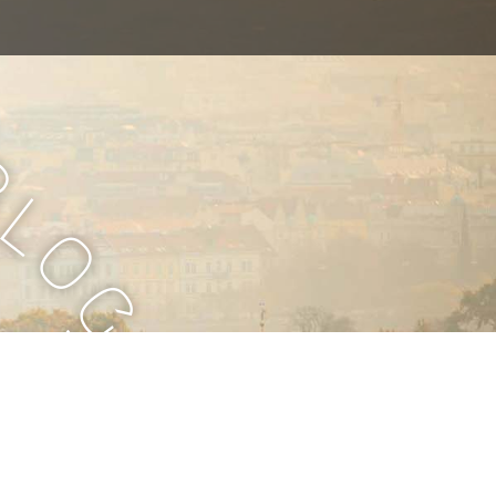
B
l
o
g