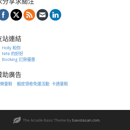
求分享求關注
友站連結
Holly 和你
NiNi 的好好
Booking 訂房優惠
贊助廣告
樂童鞋
蝦皮領卷免運活動
卡通童鞋
The Arcade Basic Theme by
bavotasan.com
.