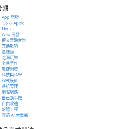
分類
:
App 開發
iOS & Apple
Linux
Web 開發
假文青聽音樂
其他雜項
區塊鏈
吃喝玩樂
宅系手作
敏捷開發
科技與科學
程式設計
系統管理
網際網路
自己動手做
自由軟體
軟體工程
雲端 AI 大數據