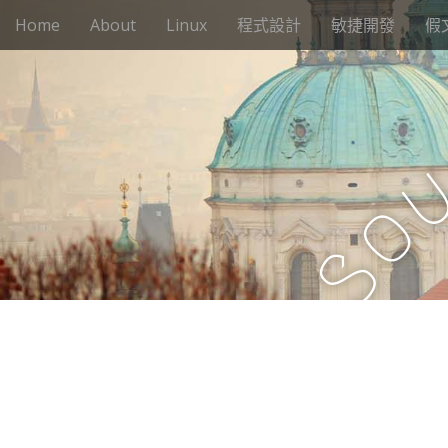
M
S
Home
About
Linux
程式設計
敏捷開發
假
k
a
i
i
p
n
t
m
o
e
c
n
o
n
u
o
t
e
S
n
t