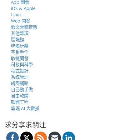
App 開發
iOS & Apple
Linux
Web 開發
假文青聽音樂
其他雜項
區塊鏈
吃喝玩樂
宅系手作
敏捷開發
科技與科學
程式設計
系統管理
網際網路
自己動手做
自由軟體
軟體工程
雲端 AI 大數據
求分享求關注