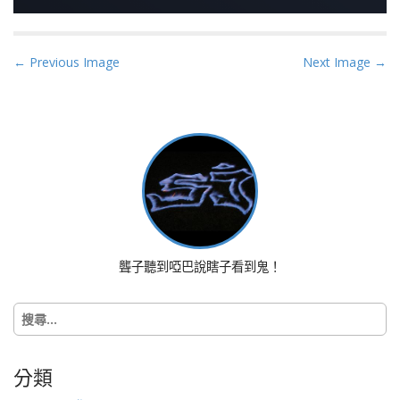
P
← Previous Image
Next Image →
o
s
t
n
a
v
i
g
a
聾子聽到啞巴說瞎子看到鬼！
t
i
搜
o
尋
n
關
鍵
分類
字: