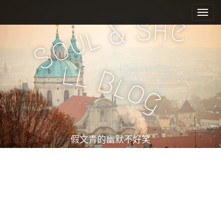
M
S
k
a
S
h
e
&
i
l
i
u
o
p
n
S
t
m
o
l
l
e
c
B
l
o
n
o
g
n
u
t
e
n
t
假文青的幽默不好笑